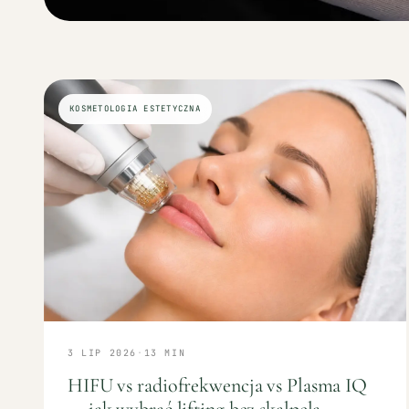
KOSMETOLOGIA ESTETYCZNA
3 LIP 2026
·
13
MIN
HIFU vs radiofrekwencja vs Plasma IQ
— jak wybrać lifting bez skalpela