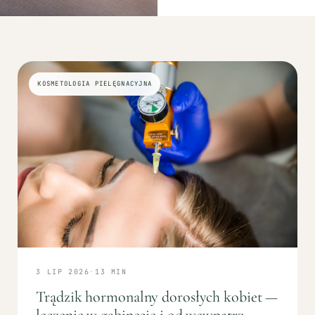
KOSMETOLOGIA PIELĘGNACYJNA
3 LIP 2026
·
13
MIN
Trądzik hormonalny dorosłych kobiet —
leczenie w gabinecie i od wewnątrz