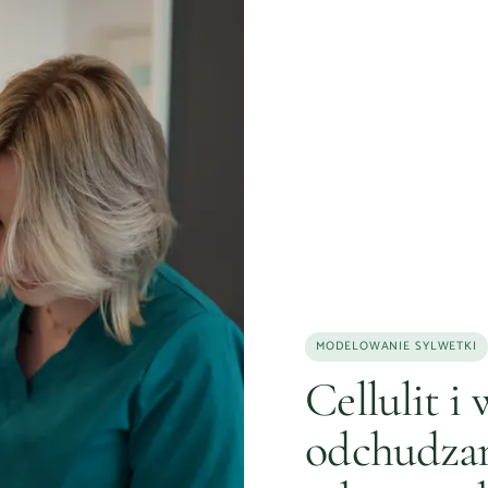
MODELOWANIE SYLWETKI
Cellulit i
odchudzan