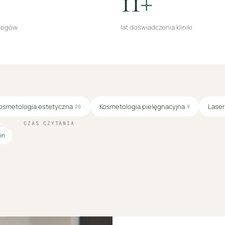
11
+
biegów
lat doświadczenia kliniki
osmetologia estetyczna
Kosmetologia pielęgnacyjna
Laser
20
9
CZAS CZYTANIA
in