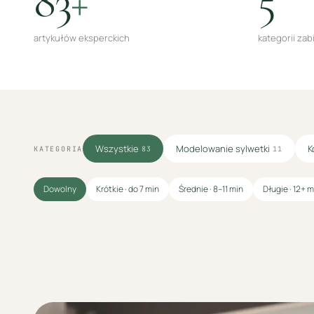
83
+
5
artykułów eksperckich
kategorii za
Wszystkie
Modelowanie sylwetki
K
KATEGORIA
83
11
Dowolny
Krótkie · do 7 min
Średnie · 8–11 min
Długie · 12+ m