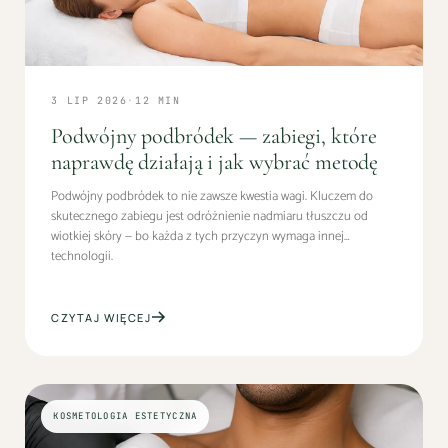
3 LIP 2026
·
12
MIN
Podwójny podbródek — zabiegi, które
naprawdę działają i jak wybrać metodę
Podwójny podbródek to nie zawsze kwestia wagi. Kluczem do
skutecznego zabiegu jest odróżnienie nadmiaru tłuszczu od
wiotkiej skóry — bo każda z tych przyczyn wymaga innej
technologii.
CZYTAJ WIĘCEJ
KOSMETOLOGIA ESTETYCZNA