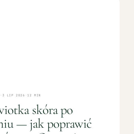
·
3 LIP 2026
·
12
MIN
 wiotka skóra po
iu — jak poprawić