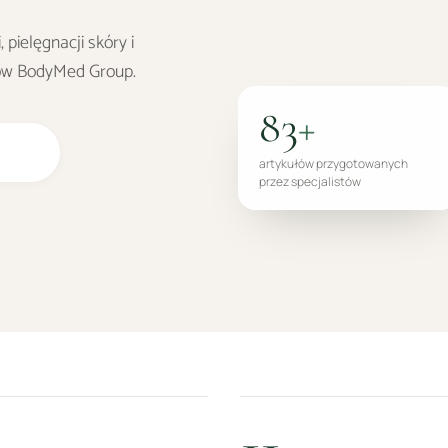
 pielęgnacji skóry i
tów BodyMed Group.
83
+
artykułów przygotowanych
przez specjalistów