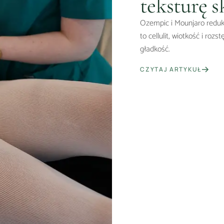
teksturę 
Ozempic i Mounjaro reduku
to cellulit, wiotkość i roz
gładkość.
CZYTAJ ARTYKUŁ