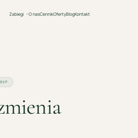
Zabiegi
O nas
Cennik
Oferty
Blog
Kontakt
BLOG ·
EDITORIAL
OUP
zmienia