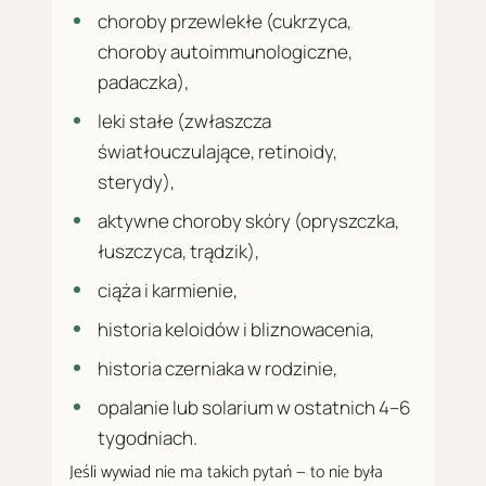
choroby przewlekłe (cukrzyca,
choroby autoimmunologiczne,
padaczka),
leki stałe (zwłaszcza
światłouczulające, retinoidy,
sterydy),
aktywne choroby skóry (opryszczka,
łuszczyca, trądzik),
ciąża i karmienie,
historia keloidów i bliznowacenia,
historia czerniaka w rodzinie,
opalanie lub solarium w ostatnich 4–6
tygodniach.
Jeśli wywiad nie ma takich pytań — to nie była