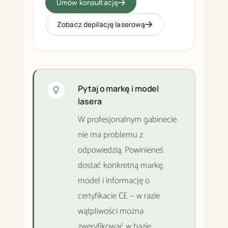
Umów konsultację
Zobacz depilację laserową
Pytaj o markę i model
lasera
W profesjonalnym gabinecie
nie ma problemu z
odpowiedzią. Powinieneś
dostać konkretną markę,
model i informację o
certyfikacie CE — w razie
wątpliwości można
zweryfikować w bazie