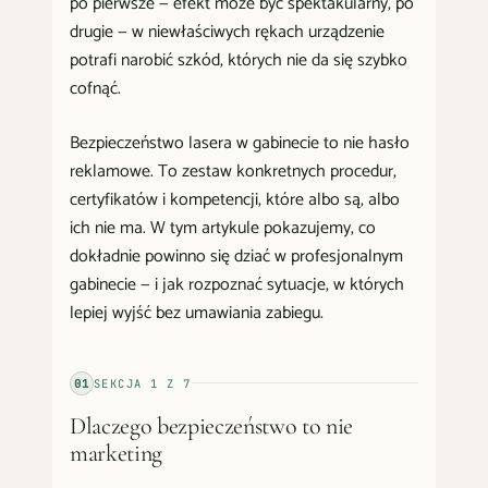
po pierwsze — efekt może być spektakularny, po
drugie — w niewłaściwych rękach urządzenie
potrafi narobić szkód, których nie da się szybko
cofnąć.
Bezpieczeństwo lasera w gabinecie to nie hasło
reklamowe. To zestaw konkretnych procedur,
certyfikatów i kompetencji, które albo są, albo
ich nie ma. W tym artykule pokazujemy, co
dokładnie powinno się dziać w profesjonalnym
gabinecie — i jak rozpoznać sytuacje, w których
lepiej wyjść bez umawiania zabiegu.
01
SEKCJA
1
Z
7
Dlaczego bezpieczeństwo to nie
marketing