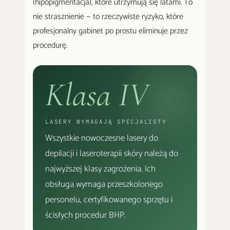
(hipopigmentacja), które utrzymują się latami. To
nie strasznienie — to rzeczywiste ryzyko, które
profesjonalny gabinet po prostu eliminuje przez
procedurę.
Klasa IV
LASERY WYMAGAJĄ SPECJALISTY
Wszystkie nowoczesne lasery do
depilacji i laseroterapii skóry należą do
najwyższej klasy zagrożenia. Ich
obsługa wymaga przeszkolonego
personelu, certyfikowanego sprzętu i
ścisłych procedur BHP.