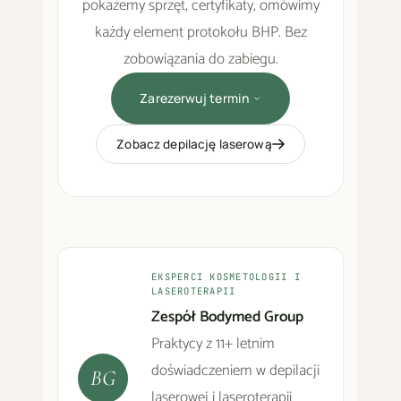
pokażemy sprzęt, certyfikaty, omówimy
każdy element protokołu BHP. Bez
zobowiązania do zabiegu.
Zarezerwuj termin
Zobacz depilację laserową
EKSPERCI KOSMETOLOGII I
LASEROTERAPII
Zespół Bodymed Group
Praktycy z 11+ letnim
doświadczeniem w depilacji
BG
laserowej i laseroterapii