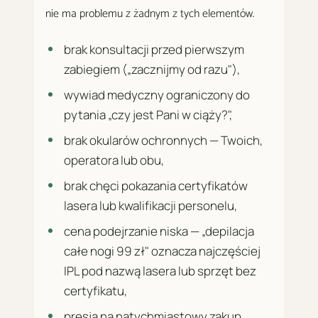
nie ma problemu z żadnym z tych elementów.
brak konsultacji przed pierwszym
zabiegiem („zacznijmy od razu"),
wywiad medyczny ograniczony do
pytania „czy jest Pani w ciąży?",
brak okularów ochronnych — Twoich,
operatora lub obu,
brak chęci pokazania certyfikatów
lasera lub kwalifikacji personelu,
cena podejrzanie niska — „depilacja
całe nogi 99 zł" oznacza najczęściej
IPL pod nazwą lasera lub sprzęt bez
certyfikatu,
presja na natychmiastowy zakup