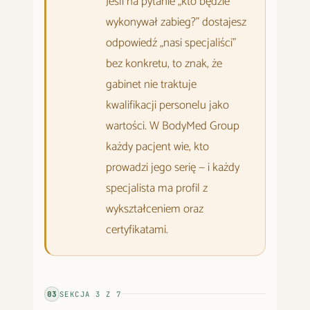
Jeśli na pytanie „kto będzie
wykonywał zabieg?" dostajesz
odpowiedź „nasi specjaliści"
bez konkretu, to znak, że
gabinet nie traktuje
kwalifikacji personelu jako
wartości. W BodyMed Group
każdy pacjent wie, kto
prowadzi jego serię — i każdy
specjalista ma profil z
wykształceniem oraz
certyfikatami.
03
SEKCJA
3
Z
7