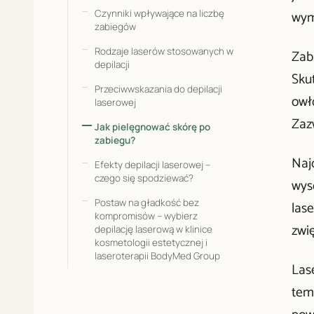
Czynniki wpływające na liczbę
wym
zabiegów
Rodzaje laserów stosowanych w
Zab
depilacji
Sku
Przeciwwskazania do depilacji
owło
laserowej
Zaz
Jak pielęgnować skórę po
zabiegu?
Najc
Efekty depilacji laserowej –
czego się spodziewać?
wys
Postaw na gładkość bez
lase
kompromisów – wybierz
zwi
depilację laserową w klinice
kosmetologii estetycznej i
laseroterapii BodyMed Group
Las
tem