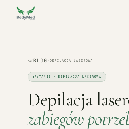
BLOG
/
/
DEPILACJA LASEROWA
PYTANIE · DEPILACJA LASEROWA
Depilacja lase
zabiegów potrze