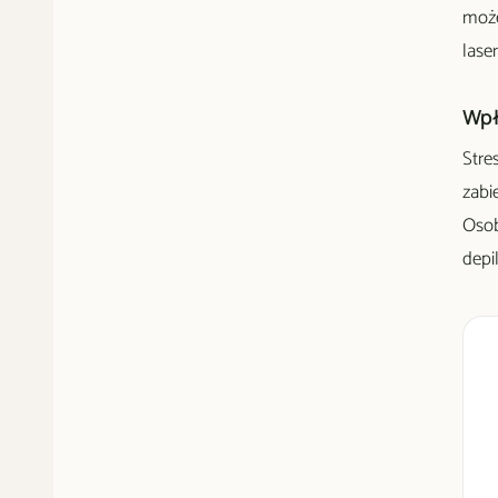
może
lase
Wpł
Stre
zabi
Osob
depil