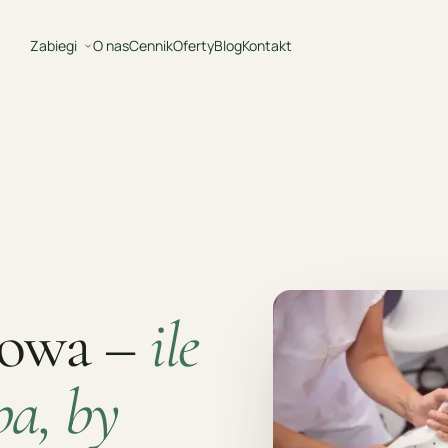
Zabiegi
O nas
Cennik
Oferty
Blog
Kontakt
rowa –
ile
ba, by