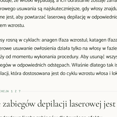
oduje, że włoski wypadają, a ich odrastanie zostaje zah
erowego usuwania są najskuteczniejsze, gdy włosy znajdu
ne jest, aby powtarzać laserową depilację w odpowiedni
lem wzrostu.
y rosną w cyklach: anagen (faza wzrostu), katagen (faza 
erowe usuwanie owłosienia działa tylko na włosy w fazie
eży od momentu wykonania procedury. Aby usunąć wszystk
iegów w odpowiednich odstępach. Właśnie dlatego tak is
lacji, która dostosowana jest do cyklu wzrostu włosa i lok
EKCJA
1
Z
7
e zabiegów depilacji laserowej jes