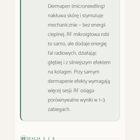
Dermapen (microneedling)
nakłuwa skórę i stymuluje
mechanicznie — bez energii
cieplnej. RF mikroigłowa robi
to samo, ale dodaje energię
fal radiowych, działając
głębiej i z silniejszym efektem
na kolagen. Przy samym
dermapenie efekty wymagają
więcej sesji; RF osiąga
porównywalne wyniki w 1–3
zabiegach.
05
SEKCJA
5
Z
8