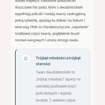
tkanek miękkich. Podskórne poduszeczki
tłuszczowe (fat pads), które u dwudziestolatki
wypełniają policzki i nadają twarzy zaokrągloną,
pełną sylwetkę, opadają ku dołowi i ku bokum i
wiotczeją. Efekt to charakterystyczne „zapadanie"
środkowej części twarzy, pogłębienie bruzd
nosowo-wargowych i utrata ostrego owalu.
Trójkąt młodości a trójkąt
starości
Twarz dwudziestolatki to
„trójkąt młodości" oparty na
szerokiej podstawie kości
policzkowych i wąskiej
brodzie. Z wiekiem ciężar