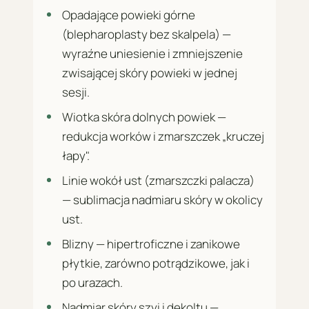
Opadające powieki górne
(blepharoplasty bez skalpela) —
wyraźne uniesienie i zmniejszenie
zwisającej skóry powieki w jednej
sesji.
Wiotka skóra dolnych powiek —
redukcja worków i zmarszczek „kruczej
łapy".
Linie wokół ust (zmarszczki palacza)
— sublimacja nadmiaru skóry w okolicy
ust.
Blizny — hipertroficzne i zanikowe
płytkie, zarówno potrądzikowe, jak i
po urazach.
Nadmiar skóry szyi i dekoltu —