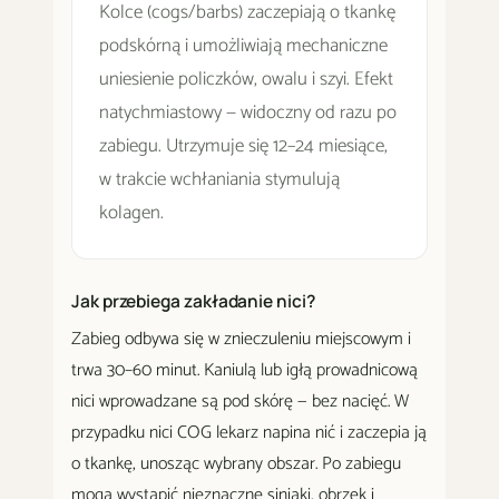
Kolce (cogs/barbs) zaczepiają o tkankę
podskórną i umożliwiają mechaniczne
uniesienie policzków, owalu i szyi. Efekt
natychmiastowy — widoczny od razu po
zabiegu. Utrzymuje się 12–24 miesiące,
w trakcie wchłaniania stymulują
kolagen.
Jak przebiega zakładanie nici?
Zabieg odbywa się w znieczuleniu miejscowym i
trwa 30–60 minut. Kaniulą lub igłą prowadnicową
nici wprowadzane są pod skórę — bez nacięć. W
przypadku nici COG lekarz napina nić i zaczepia ją
o tkankę, unosząc wybrany obszar. Po zabiegu
mogą wystąpić nieznaczne siniaki, obrzęk i