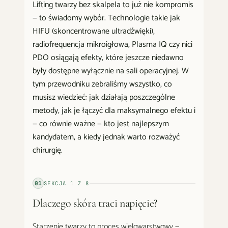
Lifting twarzy bez skalpela to już nie kompromis
— to świadomy wybór. Technologie takie jak
HIFU (skoncentrowane ultradźwięki),
radiofrequencja mikroigłowa, Plasma IQ czy nici
PDO osiągają efekty, które jeszcze niedawno
były dostępne wyłącznie na sali operacyjnej. W
tym przewodniku zebraliśmy wszystko, co
musisz wiedzieć: jak działają poszczególne
metody, jak je łączyć dla maksymalnego efektu i
— co równie ważne — kto jest najlepszym
kandydatem, a kiedy jednak warto rozważyć
chirurgię.
01
SEKCJA
1
Z
8
Dlaczego skóra traci napięcie?
Starzenie twarzy to proces wielowarstwowy —