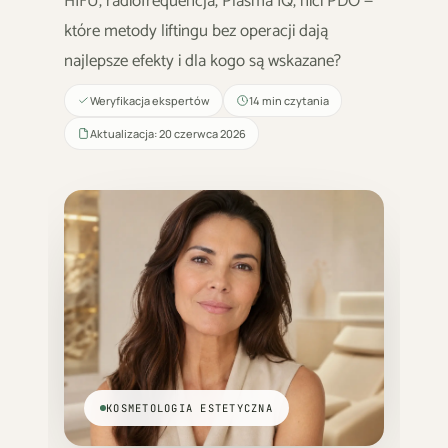
HIFU, radiofrequencja, Plasma IQ, nici PDO —
które metody liftingu bez operacji dają
najlepsze efekty i dla kogo są wskazane?
Weryfikacja ekspertów
14 min czytania
Aktualizacja: 20 czerwca 2026
KOSMETOLOGIA ESTETYCZNA