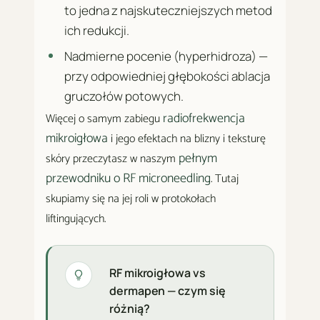
to jedna z najskuteczniejszych metod
ich redukcji.
Nadmierne pocenie (hyperhidroza) —
przy odpowiedniej głębokości ablacja
gruczołów potowych.
radiofrekwencja
Więcej o samym zabiegu
mikroigłowa
i jego efektach na blizny i teksturę
pełnym
skóry przeczytasz w naszym
przewodniku o RF microneedling
. Tutaj
skupiamy się na jej roli w protokołach
liftingujących.
RF mikroigłowa vs
dermapen — czym się
różnią?