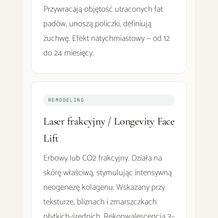
Przywracają objętość utraconych fat
padów, unoszą policzki, definiują
żuchwę. Efekt natychmiastowy — od 12
do 24 miesięcy.
REMODELING
Laser frakcyjny / Longevity Face
Lift
Erbowy lub CO2 frakcyjny. Działa na
skórę właściwą, stymulując intensywną
neogenezę kolagenu. Wskazany przy
teksturze, bliznach i zmarszczkach
płytkich-średnich. Rekonwalescencja 3–