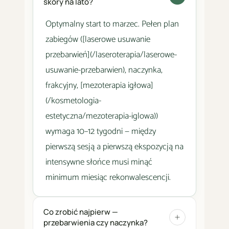
skóry na lato?
Optymalny start to marzec. Pełen plan
zabiegów ([laserowe usuwanie
przebarwień](/laseroterapia/laserowe-
usuwanie-przebarwien), naczynka,
frakcyjny, [mezoterapia igłowa]
(/kosmetologia-
estetyczna/mezoterapia-iglowa))
wymaga 10–12 tygodni — między
pierwszą sesją a pierwszą ekspozycją na
intensywne słońce musi minąć
minimum miesiąc rekonwalescencji.
Co zrobić najpierw —
przebarwienia czy naczynka?