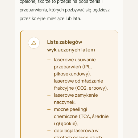
opalonej skórze to przepis na poparzenia i
przebarwienia, których pozbywać się będziesz
przez kolejne miesiące lub lata.
Lista zabiegów
wykluczonych latem
laserowe usuwanie
przebarwień (IPL,
pikosekundowy),
laserowe odmładzanie
frakcyjne (CO2, erbowy),
laserowe zamykanie
naczynek,
mocne peelingi
chemiczne (TCA, średnie
i głębokie),
depilacja laserowa w
strefach odsłoniętych