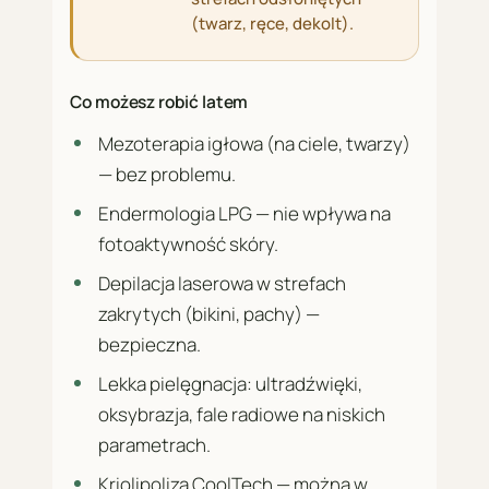
(twarz, ręce, dekolt).
Co możesz robić latem
Mezoterapia igłowa (na ciele, twarzy)
— bez problemu.
Endermologia LPG — nie wpływa na
fotoaktywność skóry.
Depilacja laserowa w strefach
zakrytych (bikini, pachy) —
bezpieczna.
Lekka pielęgnacja: ultradźwięki,
oksybrazja, fale radiowe na niskich
parametrach.
Kriolipoliza CoolTech — można w