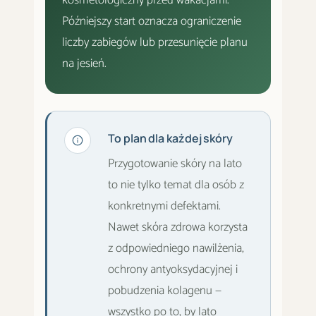
kosmetologiczny przed wakacjami.
Późniejszy start oznacza ograniczenie
liczby zabiegów lub przesunięcie planu
na jesień.
To plan dla każdej skóry
Przygotowanie skóry na lato
to nie tylko temat dla osób z
konkretnymi defektami.
Nawet skóra zdrowa korzysta
z odpowiedniego nawilżenia,
ochrony antyoksydacyjnej i
pobudzenia kolagenu —
wszystko po to, by lato