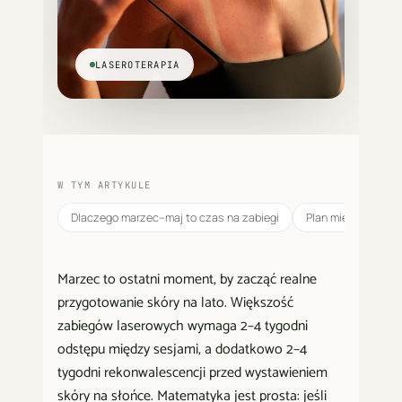
LASEROTERAPIA
W TYM ARTYKULE
Dlaczego marzec–maj to czas na zabiegi
Plan miesiąc po mi
Marzec to ostatni moment, by zacząć realne
przygotowanie skóry na lato. Większość
zabiegów laserowych wymaga 2–4 tygodni
odstępu między sesjami, a dodatkowo 2–4
tygodni rekonwalescencji przed wystawieniem
skóry na słońce. Matematyka jest prosta: jeśli