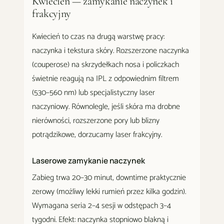
Kwiecień — zamykanie naczynek i
frakcyjny
Kwiecień to czas na drugą warstwę pracy:
naczynka i tekstura skóry. Rozszerzone naczynka
(couperose) na skrzydełkach nosa i policzkach
świetnie reagują na IPL z odpowiednim filtrem
(530–560 nm) lub specjalistyczny laser
naczyniowy. Równolegle, jeśli skóra ma drobne
nierówności, rozszerzone pory lub blizny
potrądzikowe, dorzucamy laser frakcyjny.
Laserowe zamykanie naczynek
Zabieg trwa 20–30 minut, downtime praktycznie
zerowy (możliwy lekki rumień przez kilka godzin).
Wymagana seria 2–4 sesji w odstępach 3–4
tygodni. Efekt: naczynka stopniowo blakną i