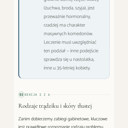
(żuchwa, broda, szyja), jest
przeważnie hormonalny,
rzadziej ma charakter
masywnych komedonów.
Leczenie musi uwzględniać
ten podział — inne podejście
sprawdza się u nastolatka,
inne u 35-letniej kobiety.
02
SEKCJA
2
Z
6
Rodzaje trądziku i skóry tłustej
Zanim dobierzemy zabiegi gabinetowe, kluczowe
jest prawidłowe rozpoznanie rodzaju problemu.