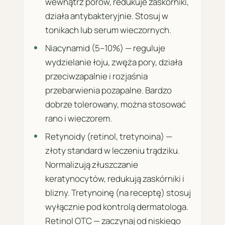
wewnątrz porów, redukuje zaskórniki,
działa antybakteryjnie. Stosuj w
tonikach lub serum wieczornych.
Niacynamid (5–10%) — reguluje
wydzielanie łoju, zwęża pory, działa
przeciwzapalnie i rozjaśnia
przebarwienia pozapalne. Bardzo
dobrze tolerowany, można stosować
rano i wieczorem.
Retynoidy (retinol, tretynoina) —
złoty standard w leczeniu trądziku.
Normalizują złuszczanie
keratynocytów, redukują zaskórniki i
blizny. Tretynoinę (na receptę) stosuj
wyłącznie pod kontrolą dermatologa.
Retinol OTC — zaczynaj od niskiego