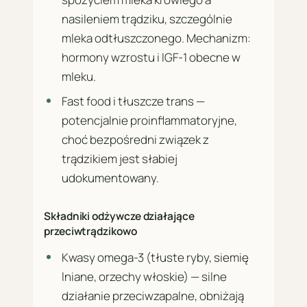
nasileniem trądziku, szczególnie
mleka odtłuszczonego. Mechanizm:
hormony wzrostu i IGF-1 obecne w
mleku.
Fast food i tłuszcze trans —
potencjalnie proinflammatoryjne,
choć bezpośredni związek z
trądzikiem jest słabiej
udokumentowany.
Składniki odżywcze działające
przeciwtrądzikowo
Kwasy omega-3 (tłuste ryby, siemię
lniane, orzechy włoskie) — silne
działanie przeciwzapalne, obniżają