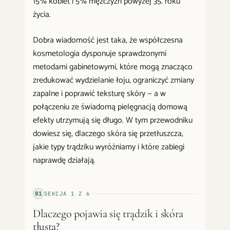
15% kobiet i 5% mężczyzn powyżej 35. roku
życia.
Dobra wiadomość jest taka, że współczesna
kosmetologia dysponuje sprawdzonymi
metodami gabinetowymi, które mogą znacząco
zredukować wydzielanie łoju, ograniczyć zmiany
zapalne i poprawić teksturę skóry — a w
połączeniu ze świadomą pielęgnacją domową
efekty utrzymują się długo. W tym przewodniku
dowiesz się, dlaczego skóra się przetłuszcza,
jakie typy trądziku wyróżniamy i które zabiegi
naprawdę działają.
01
SEKCJA
1
Z
6
Dlaczego pojawia się trądzik i skóra
tłusta?