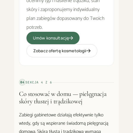
ocenimy typ i nasilenie trądziku, stan
skóry i zaproponujemy indywidualny
plan zabiegów dopasowany do Twoich
potrzeb.
Umów konsultację
Zobacz ofertę kosmetologii
04
SEKCJA
4
Z
6
Co stosować w domu — pielęgnacja
skóry tłustej i trądzikowej
Zabiegi gabinetowe działają efektywnie tylko
wtedy, gdy są wspierane świadomą pielęgnacją
domową. Skóra tłusta i trądzikowa wymaga