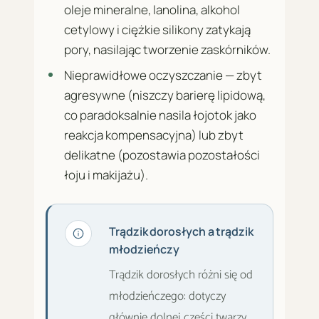
oleje mineralne, lanolina, alkohol
cetylowy i ciężkie silikony zatykają
pory, nasilając tworzenie zaskórników.
Nieprawidłowe oczyszczanie — zbyt
agresywne (niszczy barierę lipidową,
co paradoksalnie nasila łojotok jako
reakcja kompensacyjna) lub zbyt
delikatne (pozostawia pozostałości
łoju i makijażu).
Trądzik dorosłych a trądzik
młodzieńczy
Trądzik dorosłych różni się od
młodzieńczego: dotyczy
głównie dolnej części twarzy