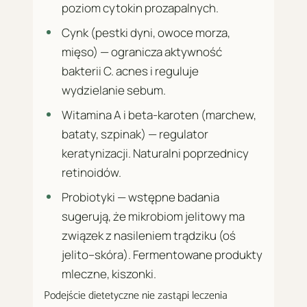
poziom cytokin prozapalnych.
Cynk (pestki dyni, owoce morza,
mięso) — ogranicza aktywność
bakterii C. acnes i reguluje
wydzielanie sebum.
Witamina A i beta-karoten (marchew,
bataty, szpinak) — regulator
keratynizacji. Naturalni poprzednicy
retinoidów.
Probiotyki — wstępne badania
sugerują, że mikrobiom jelitowy ma
związek z nasileniem trądziku (oś
jelito–skóra). Fermentowane produkty
mleczne, kiszonki.
Podejście dietetyczne nie zastąpi leczenia