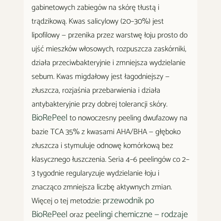
gabinetowych zabiegów na skórę tłustą i
trądzikową. Kwas salicylowy (20–30%) jest
lipofilowy — przenika przez warstwę łoju prosto do
ujść mieszków włosowych, rozpuszcza zaskórniki,
działa przeciwbakteryjnie i zmniejsza wydzielanie
sebum. Kwas migdałowy jest łagodniejszy —
złuszcza, rozjaśnia przebarwienia i działa
antybakteryjnie przy dobrej tolerancji skóry.
BioRePeel
to nowoczesny peeling dwufazowy na
bazie TCA 35% z kwasami AHA/BHA — głęboko
złuszcza i stymuluje odnowę komórkową bez
klasycznego łuszczenia. Seria 4–6 peelingów co 2–
3 tygodnie regularyzuje wydzielanie łoju i
znacząco zmniejsza liczbę aktywnych zmian.
przewodnik po
Więcej o tej metodzie:
BioRePeel
peelingi chemiczne — rodzaje
oraz