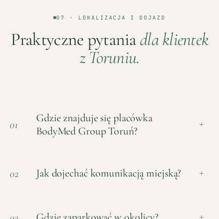
07 · LOKALIZACJA I DOJAZD
Praktyczne pytania
dla klientek
z
Toruniu
.
Gdzie znajduje się placówka
01
+
BodyMed Group Toruń?
Jak dojechać komunikacją miejską?
02
+
Gdzie zaparkować w okolicy?
03
+