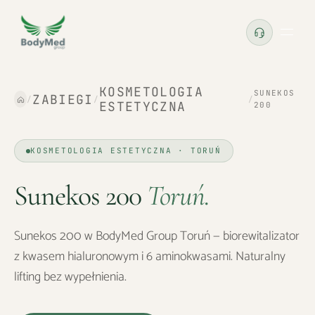
KOSMETOLOGIA
SUNEKOS
ZABIEGI
/
/
/
ESTETYCZNA
200
KOSMETOLOGIA ESTETYCZNA · TORUŃ
Sunekos 200
Toruń
.
Sunekos 200 w BodyMed Group Toruń — biorewitalizator
z kwasem hialuronowym i 6 aminokwasami. Naturalny
lifting bez wypełnienia.