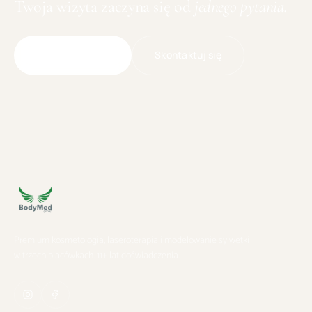
Twoja wizyta zaczyna się od
jednego pytania.
Skontaktuj się
Umów wizytę
Premium kosmetologia, laseroterapia i modelowanie sylwetki
w trzech placówkach. 11+ lat doświadczenia.