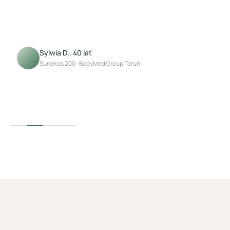
k
Sylwia D., 40 lat
Sunekos 200 · BodyMed Group Toruń