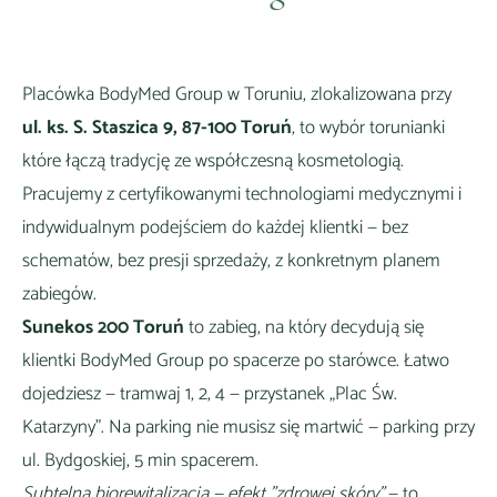
Placówka BodyMed Group w
Toruniu
, zlokalizowana przy
ul. ks. S. Staszica 9, 87-100 Toruń
, to wybór
torunianki
które łączą tradycję ze współczesną kosmetologią
.
Pracujemy z certyfikowanymi technologiami medycznymi i
indywidualnym podejściem do każdej klientki — bez
schematów, bez presji sprzedaży, z konkretnym planem
zabiegów.
Sunekos 200 Toruń
to zabieg, na który decydują się
klientki BodyMed Group
po spacerze po starówce
. Łatwo
dojedziesz —
tramwaj 1, 2, 4 — przystanek „Plac Św.
Katarzyny"
. Na parking nie musisz się martwić —
parking przy
ul. Bydgoskiej, 5 min spacerem
.
Subtelna biorewitalizacja — efekt "zdrowej skóry"
— to