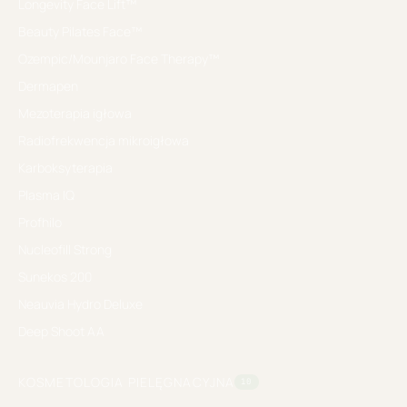
Longevity Face Lift™
Beauty Pilates Face™
Ozempic/Mounjaro Face Therapy™
Dermapen
Mezoterapia igłowa
Radiofrekwencja mikroigłowa
Karboksyterapia
Plasma IQ
Profhilo
Nucleofill Strong
Sunekos 200
Neauvia Hydro Deluxe
Deep Shoot AA
KOSMETOLOGIA PIELĘGNACYJNA
10