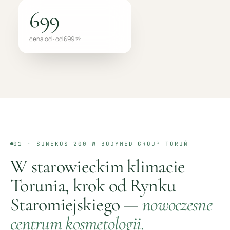
699
cena od · od 699 zł
01 ·
SUNEKOS 200
W BODYMED GROUP
TORUŃ
W starowieckim klimacie
Torunia, krok od Rynku
Staromiejskiego
—
nowoczesne
centrum kosmetologii.