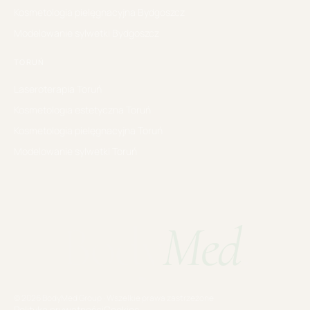
Kosmetologia pielęgnacyjna
Bydgoszcz
Modelowanie sylwetki
Bydgoszcz
TORUŃ
Laseroterapia
Toruń
Kosmetologia estetyczna
Toruń
Kosmetologia pielęgnacyjna
Toruń
Modelowanie sylwetki
Toruń
Body
Med
.
© 2026 BodyMed Group · Wszelkie prawa zastrzeżone
Polityka prywatności
Cookies