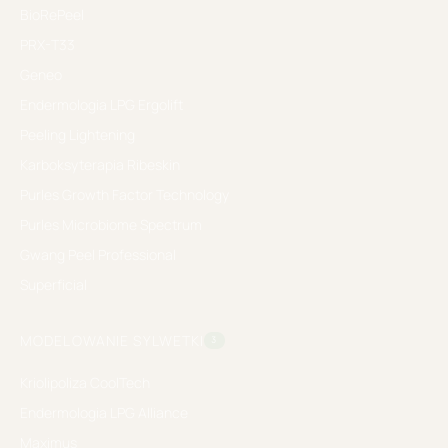
BioRePeel
PRX-T33
Geneo
Endermologia LPG Ergolift
Peeling Lightening
Karboksyterapia Ribeskin
Purles Growth Factor Technology
Purles Microbiome Spectrum
Gwang Peel Professional
Superficial
MODELOWANIE SYLWETKI
3
Kriolipoliza CoolTech
Endermologia LPG Alliance
Maximus