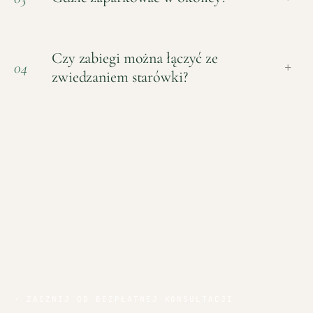
Czy zabiegi można łączyć ze
04
+
zwiedzaniem starówki?
· ZACZNIJ OD BEZPŁATNEJ KONSULTACJI