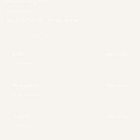
BodyMed
Bydgoszcz
BodyMed
Toruń
SKONTAKTUJ SIĘ · 3 PLACÓWKI
TELEFON — 3 PLACÓWKI
Łódź
·
697 514 234
Gdańska 149
Bydgoszcz
·
506 610 131
M. Karłowicza 22
Toruń
·
512 115 113
ul. Staszica 9