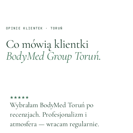
OPINIE KLIENTEK ·
TORUŃ
Co mówią klientki
BodyMed Group
Toruń
.
★
★
★
★
★
★
Wybrałam BodyMed Toruń po
M
recenzjach. Profesjonalizm i
P
atmosfera — wracam regularnie.
W