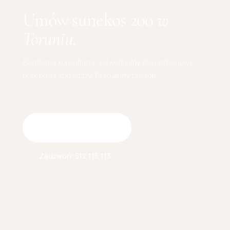
Umów
sunekos 200
w
Toruniu
.
Bezpłatna konsultacja, indywidualny plan zabiegowy,
brak presji sprzedaży. Pracujemy pn–sob.
Umów wizytę online
Zadzwoń:
512 115 113