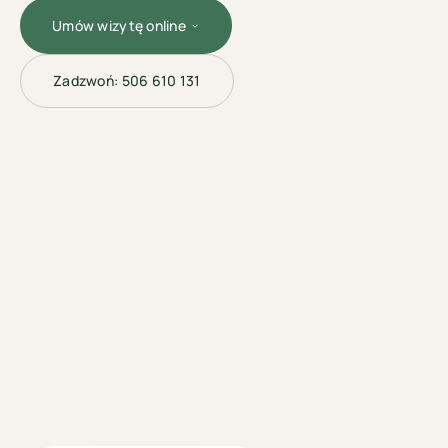
Umów wizytę online
Zadzwoń:
506 610 131
MODELOWANIE
SYLWETKI ·
BYDGOSZCZ