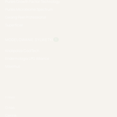
Purles Growth Factor Technology
Purles Microbiome Spectrum
Gwang Peel Professional
Superficial
MODELOWANIE SYLWETKI
3
Kriolipoliza CoolTech
Endermologia LPG Alliance
Maximus
FIRMA
O nas
Cennik