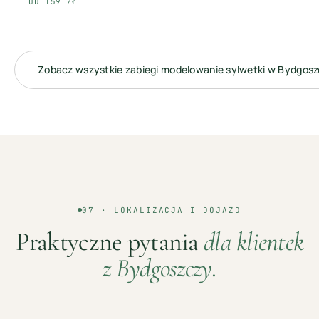
OD 159 ZŁ
Zobacz wszystkie zabiegi
modelowanie sylwetki
w
Bydgosz
07 · LOKALIZACJA I DOJAZD
Praktyczne pytania
dla klientek
z
Bydgoszczy
.