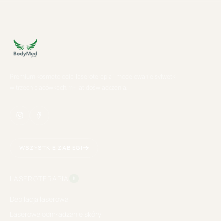
Premium kosmetologia, laseroterapia i modelowanie sylwetki
w trzech placówkach. 11+ lat doświadczenia.
WSZYSTKIE ZABIEGI
LASEROTERAPIA
8
Depilacja laserowa
Laserowe odmładzanie skóry