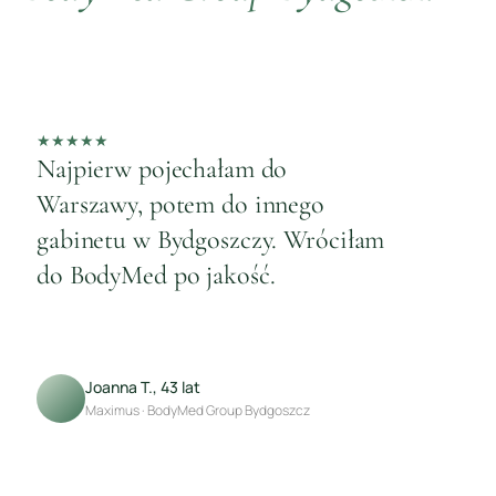
★
★
★
★
★
★
Najpierw pojechałam do
P
Warszawy, potem do innego
m
gabinetu w Bydgoszczy. Wróciłam
si
do BodyMed po jakość.
Joanna T., 43 lat
Maximus · BodyMed Group Bydgoszcz