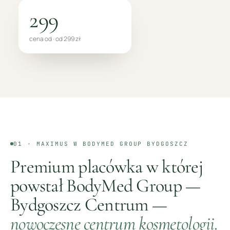
299
cena od · od 299 zł
01 ·
MAXIMUS
W BODYMED GROUP
BYDGOSZCZ
Premium placówka w której
powstał BodyMed Group —
Bydgoszcz Centrum
—
nowoczesne centrum kosmetologii.