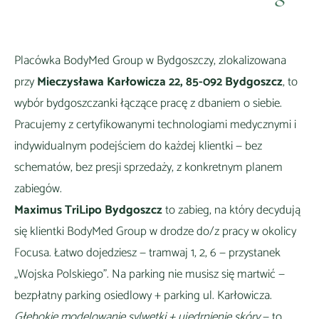
Placówka BodyMed Group w
Bydgoszczy
, zlokalizowana
przy
Mieczysława Karłowicza 22, 85-092 Bydgoszcz
, to
wybór
bydgoszczanki łączące pracę z dbaniem o siebie
.
Pracujemy z certyfikowanymi technologiami medycznymi i
indywidualnym podejściem do każdej klientki — bez
schematów, bez presji sprzedaży, z konkretnym planem
zabiegów.
Maximus TriLipo Bydgoszcz
to zabieg, na który decydują
się klientki BodyMed Group
w drodze do/z pracy w okolicy
Focusa
. Łatwo dojedziesz —
tramwaj 1, 2, 6 — przystanek
„Wojska Polskiego"
. Na parking nie musisz się martwić —
bezpłatny parking osiedlowy + parking ul. Karłowicza
.
Głębokie modelowanie sylwetki + ujędrnienie skóry
— to