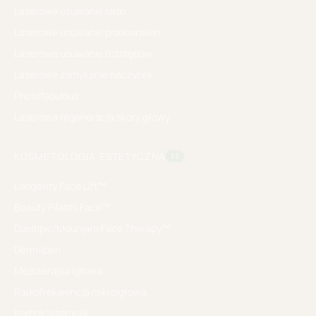
Laserowe usuwanie blizn
Laserowe usuwanie przebarwień
Laserowe usuwanie rozstępów
Laserowe zamykanie naczynek
Photofabulous
Laserowa regeneracja skóry głowy
KOSMETOLOGIA ESTETYCZNA
13
Longevity Face Lift™
Beauty Pilates Face™
Ozempic/Mounjaro Face Therapy™
Dermapen
Mezoterapia igłowa
Radiofrekwencja mikroigłowa
Karboksyterapia