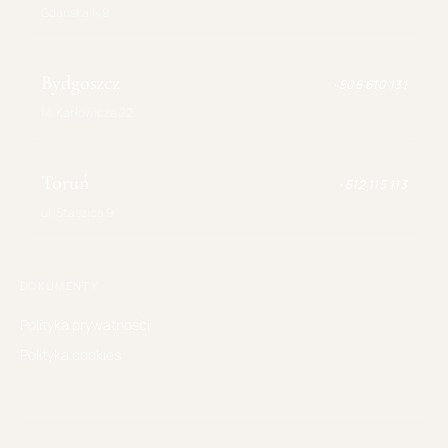
Gdańska 149
Bydgoszcz
·
506 610 131
M. Karłowicza 22
Toruń
·
512 115 113
ul. Staszica 9
DOKUMENTY
Polityka prywatności
Polityka cookies