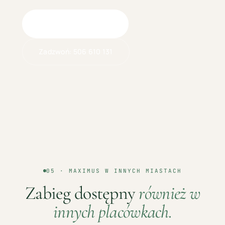
Umów wizytę online
Zadzwoń:
506 610 131
05 ·
MAXIMUS
W INNYCH MIASTACH
Zabieg dostępny
również w
innych placówkach.