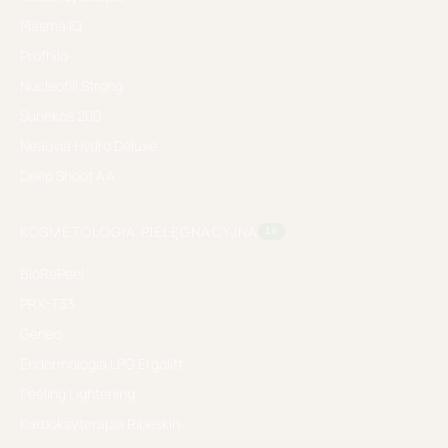
Plasma IQ
Profhilo
Nucleofill Strong
Sunekos 200
Neauvia Hydro Deluxe
Deep Shoot AA
KOSMETOLOGIA PIELĘGNACYJNA
10
BioRePeel
PRX-T33
Geneo
Endermologia LPG Ergolift
Peeling Lightening
Karboksyterapia Ribeskin