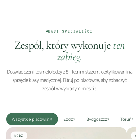
NASI SPECJALIŚCI
Zespół, który wykonuje
ten
zabieg.
Doświadczeni kosmetolodzy z 8+ letnim stażem, certyfikowani na
sprzęcie klasy medycznej. Filtruj po placówce, aby zobaczyć
zespół w wybranym mieście.
Wszystkie placówki
Łódź
Bydgoszcz
Toruń
10
3
3
4
ŁÓDŹ
Ł