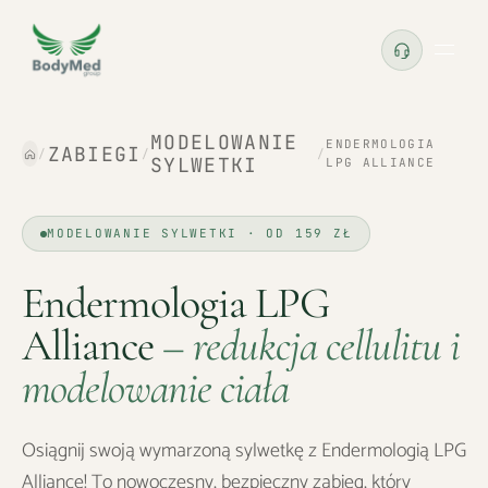
MODELOWANIE
ENDERMOLOGIA
ZABIEGI
/
/
/
SYLWETKI
LPG ALLIANCE
MODELOWANIE SYLWETKI · OD 159 ZŁ
Endermologia LPG
Alliance
–
redukcja cellulitu i
modelowanie ciała
Osiągnij swoją wymarzoną sylwetkę z Endermologią LPG
Alliance! To nowoczesny, bezpieczny zabieg, który