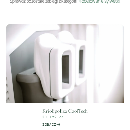
Modelowanie sylwetki
Sprawdź pozostałe zabiegi z kategorii
.
Kriolipoliza CoolTech
OD 199 ZŁ
ZOBACZ