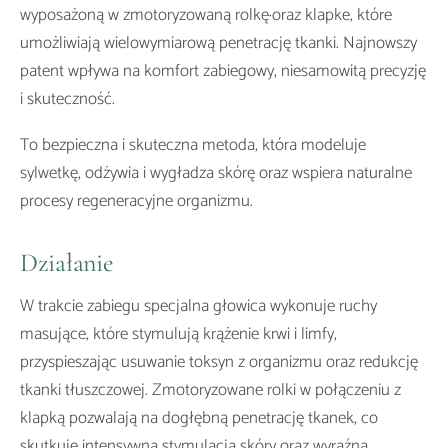
wyposażoną w zmotoryzowaną rolkę·oraz klapke, które
umożliwiają wielowymiarową penetrację tkanki. Najnowszy
patent wpływa na komfort zabiegowy, niesamowitą precyzję
i skuteczność.
To bezpieczna i skuteczna metoda, która modeluje
sylwetkę, odżywia i wygładza skórę oraz wspiera naturalne
procesy regeneracyjne organizmu.
Działanie
W trakcie zabiegu specjalna głowica wykonuje ruchy
masujące, które stymulują krążenie krwi i limfy,
przyspieszając usuwanie toksyn z organizmu oraz redukcję
tkanki tłuszczowej. Zmotoryzowane rolki w połączeniu z
klapką pozwalają na dogłębną penetrację tkanek, co
skutkuje intensywną stymulacją skóry oraz wyraźną