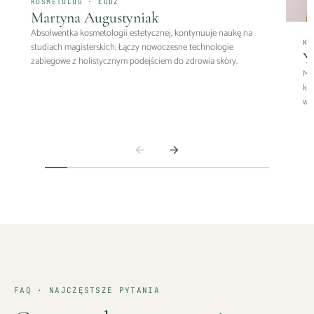
KOSMETOLOG · ŁÓDŹ
Martyna Augustyniak
Absolwentka kosmetologii estetycznej, kontynuuje naukę na
KO
studiach magisterskich. Łączy nowoczesne technologie
Y
zabiegowe z holistycznym podejściem do zdrowia skóry.
Mag
kl
wy
FAQ · NAJCZĘSTSZE PYTANIA