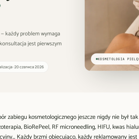
ie — każdy problem wymaga
 konsultacja jest pierwszym
KOSMETOLOGIA PIELĘ
alizacja: 20 czerwca 2026
r zabiegu kosmetologicznego jeszcze nigdy nie był tak tr
oterapia, BioRePeel, RF microneedling, HIFU, kwas hialur
kcyjny… Każdy brzmi obiecująco, każdy reklamowany jest