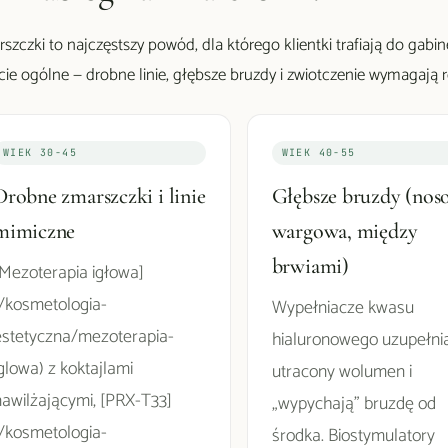
szczki to najczęstszy powód, dla którego klientki trafiają do gabi
cie ogólne — drobne linie, głębsze bruzdy i zwiotczenie wymagają
WIEK 30-45
WIEK 40-55
Drobne zmarszczki i linie
Głębsze bruzdy (nos
mimiczne
wargowa, między
brwiami)
[Mezoterapia igłowa]
(/kosmetologia-
Wypełniacze kwasu
estetyczna/mezoterapia-
hialuronowego uzupełni
glowa) z koktajlami
utracony wolumen i
nawilżającymi, [PRX-T33]
„wypychają" bruzdę od
(/kosmetologia-
środka. Biostymulatory