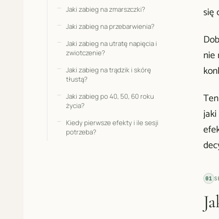
Jaki zabieg na zmarszczki?
się
Jaki zabieg na przebarwienia?
Dob
Jaki zabieg na utratę napięcia i
nie
zwiotczenie?
kon
Jaki zabieg na trądzik i skórę
tłustą?
Ten
Jaki zabieg po 40, 50, 60 roku
życia?
jaki
Kiedy pierwsze efekty i ile sesji
efe
potrzeba?
decy
01
S
Ja