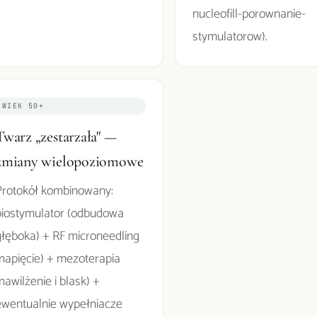
nucleofill-porownanie-
stymulatorow).
WIEK 50+
Twarz „zestarzała" —
zmiany wielopoziomowe
Protokół kombinowany:
biostymulator (odbudowa
głęboka) + RF microneedling
(napięcie) + mezoterapia
nawilżenie i blask) +
ewentualnie wypełniacze