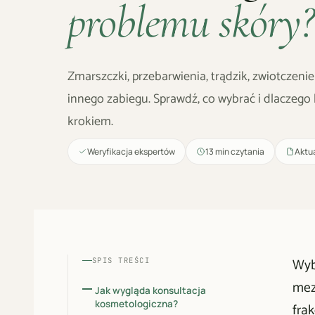
problemu skóry?
Zmarszczki, przebarwienia, trądzik, zwiotczen
innego zabiegu. Sprawdź, co wybrać i dlaczego
krokiem.
Weryfikacja ekspertów
13 min czytania
Aktu
Wybó
SPIS TREŚCI
mez
Jak wygląda konsultacja
kosmetologiczna?
fra