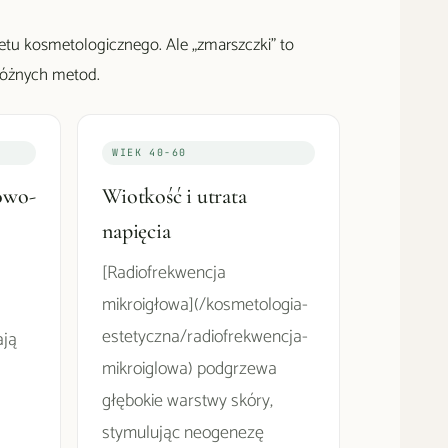
netu kosmetologicznego. Ale „zmarszczki" to
 różnych metod.
WIEK 40-60
owo-
Wiotkość i utrata
napięcia
[Radiofrekwencja
mikroigłowa](/kosmetologia-
estetyczna/radiofrekwencja-
ają
mikroiglowa) podgrzewa
głębokie warstwy skóry,
stymulując neogenezę