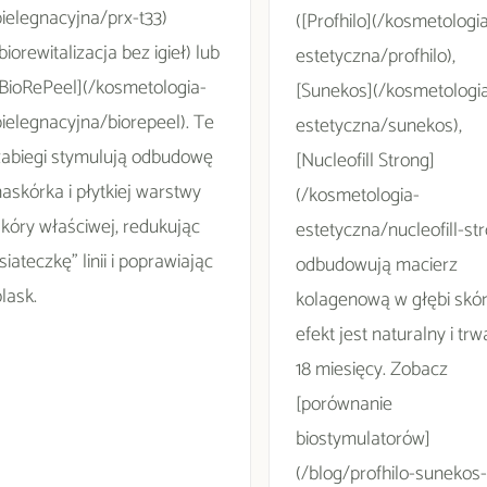
pielegnacyjna/prx-t33)
([Profhilo](/kosmetologi
biorewitalizacja bez igieł) lub
estetyczna/profhilo),
[BioRePeel](/kosmetologia-
[Sunekos](/kosmetologi
pielegnacyjna/biorepeel). Te
estetyczna/sunekos),
zabiegi stymulują odbudowę
[Nucleofill Strong]
naskórka i płytkiej warstwy
(/kosmetologia-
skóry właściwej, redukując
estetyczna/nucleofill-str
siateczkę" linii i poprawiając
odbudowują macierz
lask.
kolagenową w głębi skór
efekt jest naturalny i trw
18 miesięcy. Zobacz
[porównanie
biostymulatorów]
(/blog/profhilo-sunekos-