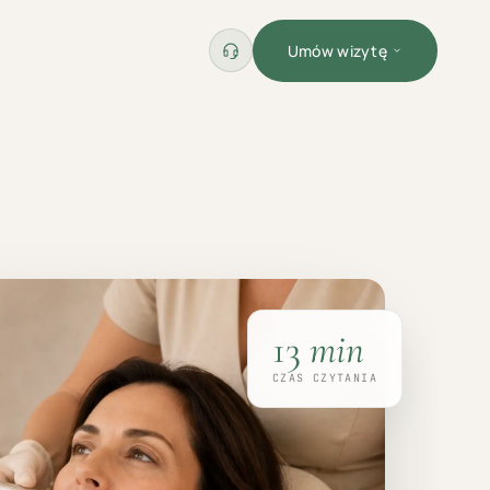
Umów wizytę
13
min
CZAS CZYTANIA