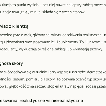
ultacja to punkt wyjścia — bez niej nawet najlepszy zabieg może
ultacja trwa 30-45 minut i składa się z trzech etapów.
iad z klientką
etolog pyta o wiek, główny cel wizyty, oczekiwania realistyczne i 
egu (downtime) oraz stosowane leki i suplementy. To kluczowe — niek
koagulanty) wykluczają określone zabiegi lub wymagają przerwy.
gnoza skóry
a skóry odbywa się wizualnie i przy wsparciu narzędzi: dermatosko
otności i sebum, pomiaru pH skóry. To pozwala ocenić typ skóry (s
owa), głębokość zmarszczek, stopień utraty napięcia i rodzaj przeb
ekiwania: realistyczne vs nierealistyczne