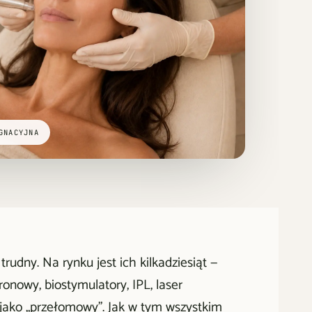
GNACYJNA
udny. Na rynku jest ich kilkadziesiąt —
onowy, biostymulatory, IPL, laser
 jako „przełomowy". Jak w tym wszystkim