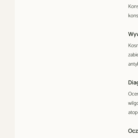
Kons
kons
Wyw
Kosm
zabi
anty
Dia
Ocen
wilg
atop
Ocz