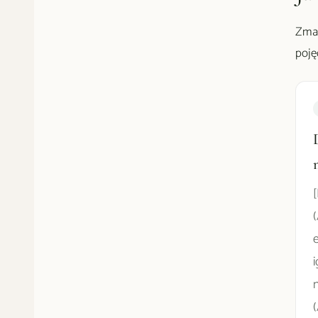
Zmar
poję
i