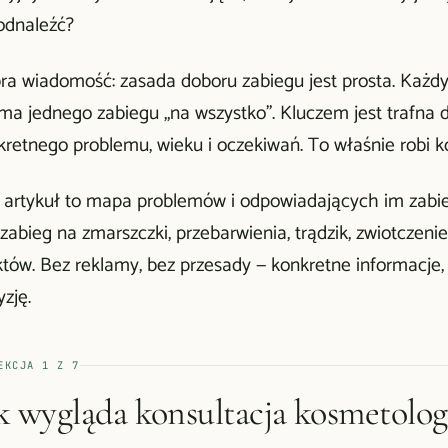
 odnaleźć?
ra wiadomość: zasada doboru zabiegu jest prosta. Każdy
 ma jednego zabiegu „na wszystko". Kluczem jest trafna
kretnego problemu, wieku i oczekiwań. To właśnie robi k
 artykuł to mapa problemów i odpowiadających im zabieg
 zabieg na zmarszczki, przebarwienia, trądzik, zwiotczen
któw. Bez reklamy, bez przesady — konkretne informacje
zję.
EKCJA
1
Z
7
k wygląda konsultacja kosmetolog