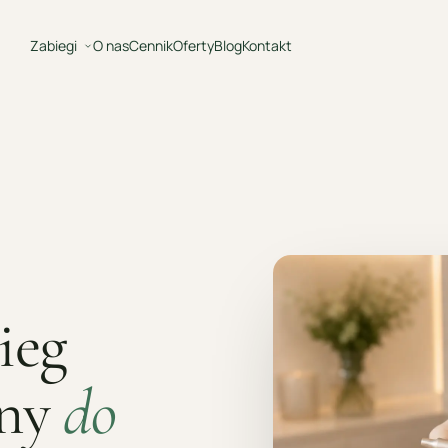
Zabiegi
O nas
Cennik
Oferty
Blog
Kontakt
ieg
zny
do