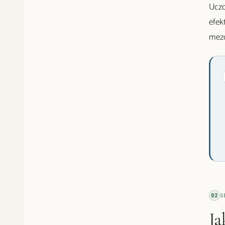
Uczc
efek
mezo
02
S
Ja