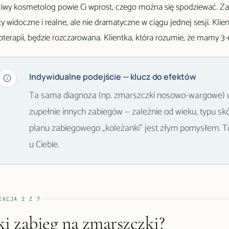
iwy kosmetolog powie Ci wprost, czego można się spodziewać. Zabi
ty widoczne i realne, ale nie dramatyczne w ciągu jednej sesji. Klie
terapii, będzie rozczarowana. Klientka, która rozumie, że mamy 3
Indywidualne podejście — klucz do efektów
Ta sama diagnoza (np. zmarszczki nosowo-wargowe)
zupełnie innych zabiegów — zależnie od wieku, typu skó
planu zabiegowego „koleżanki" jest złym pomysłem. To,
u Ciebie.
EKCJA
2
Z
7
ki zabieg na zmarszczki?