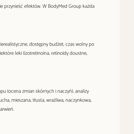
 nie przynieść efektów. W BodyMed Group każda
nierealistyczne, dostępny budżet, czas wolny po
tóre leki (izotretinoina, retinoidy doustne,
pu (ocena zmian skórnych i naczyń), analizy
ucha, mieszana, tłusta, wrażliwa, naczynkowa,
arwień.