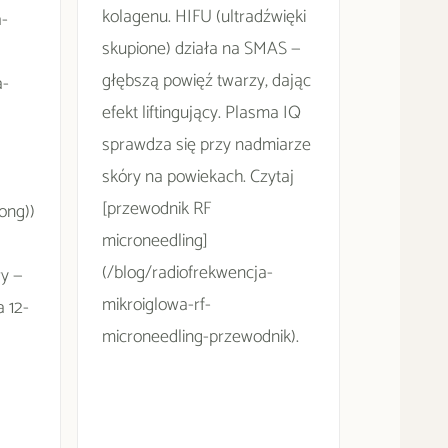
kolagenu. HIFU (ultradźwięki
a-
skupione) działa na SMAS —
głębszą powięź twarzy, dając
a-
efekt liftingujący. Plasma IQ
sprawdza się przy nadmiarze
skóry na powiekach. Czytaj
[przewodnik RF
ong))
microneedling]
(/blog/radiofrekwencja-
y —
mikroiglowa-rf-
a 12-
microneedling-przewodnik).