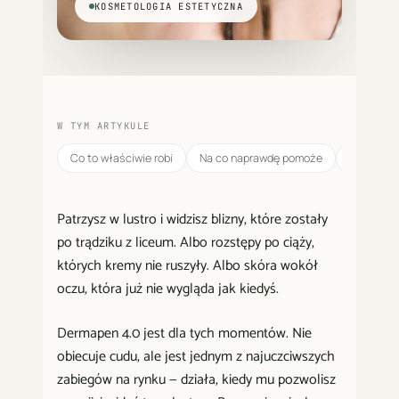
KOSMETOLOGIA ESTETYCZNA
W TYM ARTYKULE
Co to właściwie robi
Na co naprawdę pomoże
Jak to wy
Patrzysz w lustro i widzisz blizny, które zostały
po trądziku z liceum. Albo rozstępy po ciąży,
których kremy nie ruszyły. Albo skóra wokół
oczu, która już nie wygląda jak kiedyś.
Dermapen 4.0 jest dla tych momentów. Nie
obiecuje cudu, ale jest jednym z najuczciwszych
zabiegów na rynku — działa, kiedy mu pozwolisz