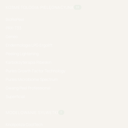
KOSMETOLOGIA PIELĘGNACYJNA
10
BioRePeel
PRX-T33
Geneo
Endermologia LPG Ergolift
Peeling Lightening
Karboksyterapia Ribeskin
Purles Growth Factor Technology
Purles Microbiome Spectrum
Gwang Peel Professional
Superficial
MODELOWANIE SYLWETKI
3
Kriolipoliza CoolTech