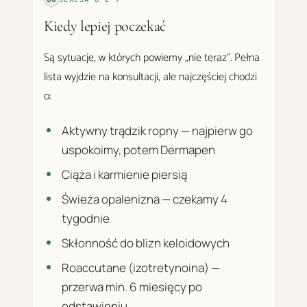
Kiedy lepiej poczekać
Są sytuacje, w których powiemy „nie teraz". Pełna
lista wyjdzie na konsultacji, ale najczęściej chodzi
o:
Aktywny trądzik ropny — najpierw go
uspokoimy, potem Dermapen
Ciąża i karmienie piersią
Świeża opalenizna — czekamy 4
tygodnie
Skłonność do blizn keloidowych
Roaccutane (izotretynoina) —
przerwa min. 6 miesięcy po
odstawieniu