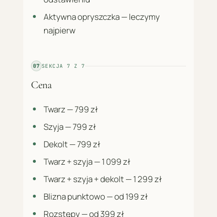
Aktywna opryszczka — leczymy
najpierw
07
SEKCJA
7
Z
7
Cena
Twarz — 799 zł
Szyja — 799 zł
Dekolt — 799 zł
Twarz + szyja — 1 099 zł
Twarz + szyja + dekolt — 1 299 zł
Blizna punktowo — od 199 zł
Rozstępy — od 399 zł