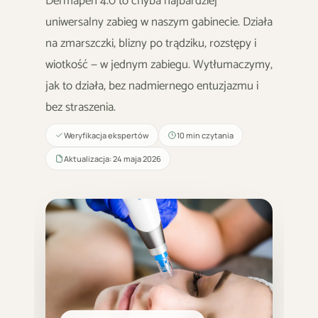
Dermapen 4.0 to chyba najbardziej
uniwersalny zabieg w naszym gabinecie. Działa
na zmarszczki, blizny po trądziku, rozstępy i
wiotkość — w jednym zabiegu. Wytłumaczymy,
jak to działa, bez nadmiernego entuzjazmu i
bez straszenia.
Weryfikacja ekspertów
10 min czytania
Aktualizacja: 24 maja 2026