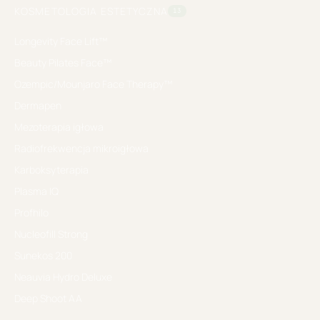
KOSMETOLOGIA ESTETYCZNA
13
Longevity Face Lift™
Beauty Pilates Face™
Ozempic/Mounjaro Face Therapy™
Dermapen
Mezoterapia igłowa
Radiofrekwencja mikroigłowa
Karboksyterapia
Plasma IQ
Profhilo
Nucleofill Strong
Sunekos 200
Neauvia Hydro Deluxe
Deep Shoot AA