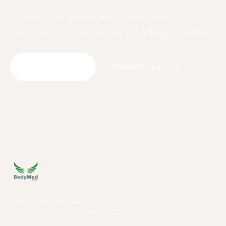
· ZACZNIJ OD BEZPŁATNEJ KONSULTACJI
Twoja wizyta zaczyna się od
jednego pytania.
Skontaktuj się
Umów wizytę
Premium kosmetologia, laseroterapia i modelowanie sylwetki
w trzech placówkach. 11+ lat doświadczenia.