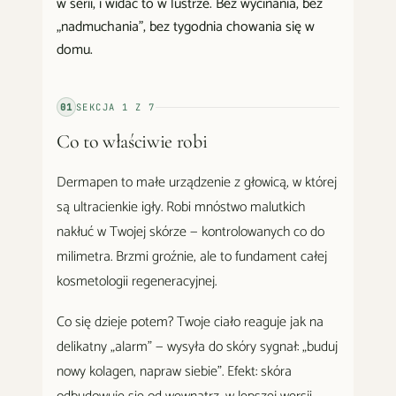
w serii, i widać to w lustrze. Bez wycinania, bez
„nadmuchania", bez tygodnia chowania się w
domu.
01
SEKCJA
1
Z
7
Co to właściwie robi
Dermapen to małe urządzenie z głowicą, w której
są ultracienkie igły. Robi mnóstwo malutkich
nakłuć w Twojej skórze — kontrolowanych co do
milimetra. Brzmi groźnie, ale to fundament całej
kosmetologii regeneracyjnej.
Co się dzieje potem? Twoje ciało reaguje jak na
delikatny „alarm" — wysyła do skóry sygnał: „buduj
nowy kolagen, napraw siebie". Efekt: skóra