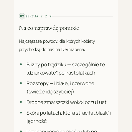
02
SEKCJA
2
Z
7
Na co naprawdę pomoże
Najczęstsze powody, dla których kobiety
przychodzą do nas na Dermapena:
Blizny po trądziku — szczególnie te
„dziurkowate", po nastolatkach
Rozstępy — i białe, i czerwone
(świeże idą szybciej)
Drobne zmarszczki wokół oczu i ust
Skóra po latach, która straciła „blask" i
jędrność
Przebarwienia po słońcu lub po