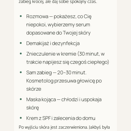
zabieg krócej, ale daj sobie spokojny czas.
Rozmowa — pokażesz, co Cię
niepokoi, wybierzemy serum
dopasowane do Twojej skóry
Demakijaż i dezynfekcja
Znieczulenie w kremie (30 minut, w
trakcie napijesz się czegoś ciepłego)
Sam zabieg — 20–30 minut.
Kosmetolog przesuwa głowicę po
skórze
Maska kojąca — chłodzi i uspokaja
skórę
Krem z SPF i zalecenia do domu
Po wyjściu skóra jest zaczerwieniona. Jakbyś była