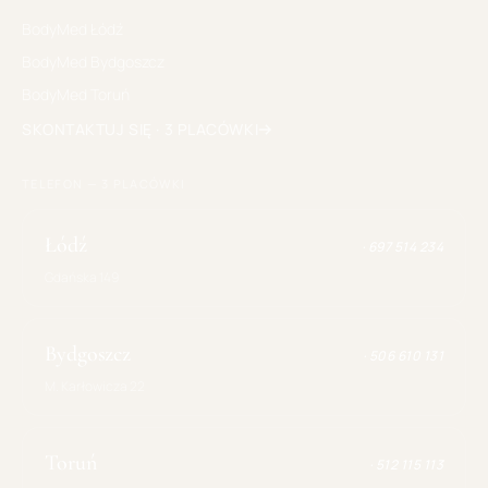
BodyMed
Łódź
BodyMed
Bydgoszcz
BodyMed
Toruń
SKONTAKTUJ SIĘ · 3 PLACÓWKI
TELEFON — 3 PLACÓWKI
Łódź
·
697 514 234
Gdańska 149
Bydgoszcz
·
506 610 131
M. Karłowicza 22
Toruń
·
512 115 113