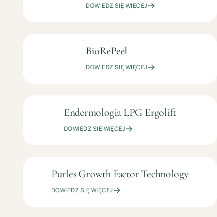
DOWIEDZ SIĘ WIĘCEJ
ZŁ
BioRePeel
OD
KOSMETOLOGIA
349
PIELĘGNACYJNA
DOWIEDZ SIĘ WIĘCEJ
ZŁ
Endermologia LPG Ergolift
OD
KOSMETOLOGIA
199
PIELĘGNACYJNA
DOWIEDZ SIĘ WIĘCEJ
ZŁ
Purles Growth Factor Technology
OD
KOSMETOLOGIA
249
PIELĘGNACYJNA
DOWIEDZ SIĘ WIĘCEJ
ZŁ