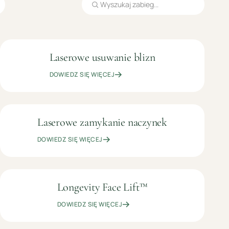
Laserowe usuwanie blizn
OD
LASEROTERAPIA
199
DOWIEDZ SIĘ WIĘCEJ
ZŁ
Laserowe zamykanie naczynek
OD
LASEROTERAPIA
99
DOWIEDZ SIĘ WIĘCEJ
ZŁ
Longevity Face Lift™
699
KOSMETOLOGIA
ZŁ
ESTETYCZNA
DOWIEDZ SIĘ WIĘCEJ