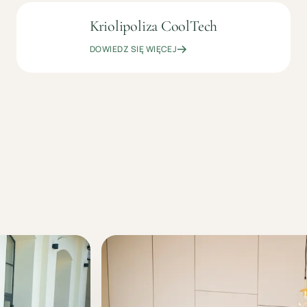
Kriolipoliza CoolTech
OD
MODELOWANIE
199
SYLWETKI
DOWIEDZ SIĘ WIĘCEJ
ZŁ