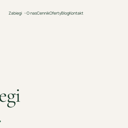
Zabiegi
O nas
Cennik
Oferty
Blog
Kontakt
KATALOG
· 2026
egi
.