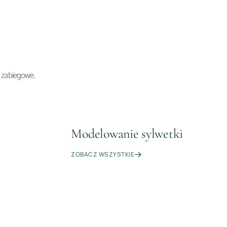
y zabiegowe.
Modelowanie sylwetki
3
ÓW
ZABIEGÓW
ZOBACZ WSZYSTKIE