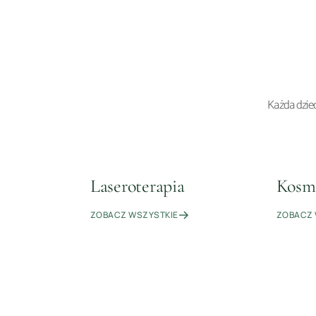
Każda dzied
Laseroterapia
Kosme
8
ZABIEGÓW
ZOBACZ WSZYSTKIE
ZOBACZ 