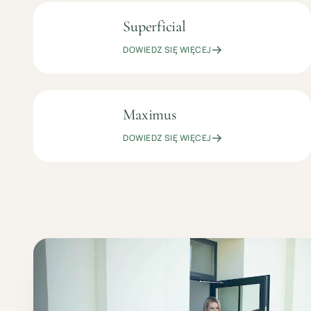
Superficial
399
KOSMETOLOGIA
ZŁ
PIELĘGNACYJNA
DOWIEDZ SIĘ WIĘCEJ
Maximus
OD
MODELOWANIE
299
SYLWETKI
DOWIEDZ SIĘ WIĘCEJ
ZŁ