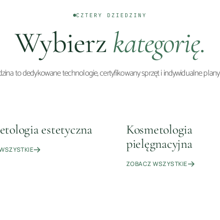
CZTERY DZIEDZINY
Wybierz
kategorię.
zina to dedykowane technologie, certyfikowany sprzęt i indywidualne plan
tologia estetyczna
Kosmetologia
13
10
ZABIEGÓW
ZABIEG
pielęgnacyjna
WSZYSTKIE
ZOBACZ WSZYSTKIE