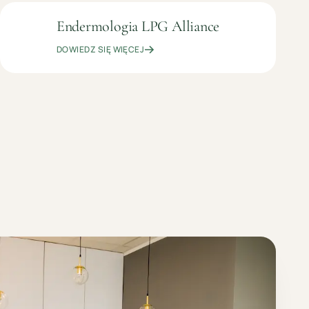
Endermologia LPG Alliance
OD
MODELOWANIE
159
SYLWETKI
DOWIEDZ SIĘ WIĘCEJ
ZŁ