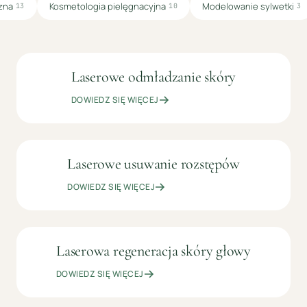
zna
Kosmetologia pielęgnacyjna
Modelowanie sylwetki
13
10
3
Laserowe odmładzanie skóry
OD
LASEROTERAPIA
299
DOWIEDZ SIĘ WIĘCEJ
ZŁ
Laserowe usuwanie rozstępów
OD
LASEROTERAPIA
199
DOWIEDZ SIĘ WIĘCEJ
ZŁ
Laserowa regeneracja skóry głowy
499
LASEROTERAPIA
ZŁ
DOWIEDZ SIĘ WIĘCEJ