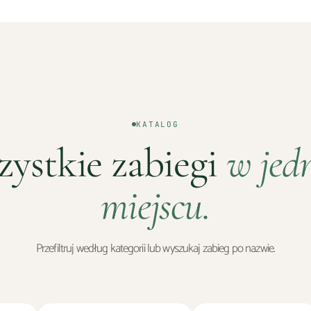
KATALOG
ystkie zabiegi
w jed
miejscu.
Przefiltruj według kategorii lub wyszukaj zabieg po nazwie.