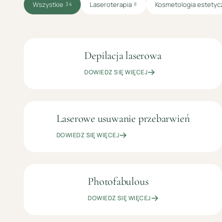
Wszystkie
Laseroterapia
Kosmetologia estetyc
34
8
Depilacja laserowa
OD
LASEROTERAPIA
125
DOWIEDZ SIĘ WIĘCEJ
ZŁ
Laserowe usuwanie przebarwień
OD
LASEROTERAPIA
199
DOWIEDZ SIĘ WIĘCEJ
ZŁ
Photofabulous
OD
LASEROTERAPIA
1199
DOWIEDZ SIĘ WIĘCEJ
ZŁ