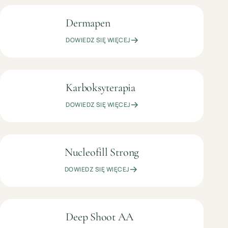
Dermapen
OD
KOSMETOLOGIA
199
ESTETYCZNA
DOWIEDZ SIĘ WIĘCEJ
ZŁ
Karboksyterapia
OD
KOSMETOLOGIA
99
ESTETYCZNA
DOWIEDZ SIĘ WIĘCEJ
ZŁ
Nucleofill Strong
899
KOSMETOLOGIA
ZŁ
ESTETYCZNA
DOWIEDZ SIĘ WIĘCEJ
Deep Shoot AA
399
KOSMETOLOGIA
ZŁ
ESTETYCZNA