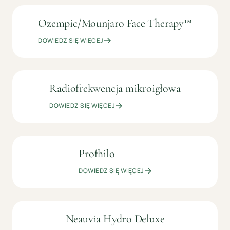
Ozempic/Mounjaro Face Therapy™
699
KOSMETOLOGIA
ZŁ
ESTETYCZNA
DOWIEDZ SIĘ WIĘCEJ
Radiofrekwencja mikroigłowa
OD
KOSMETOLOGIA
399
ESTETYCZNA
DOWIEDZ SIĘ WIĘCEJ
ZŁ
Profhilo
1199
KOSMETOLOGIA
ZŁ
ESTETYCZNA
DOWIEDZ SIĘ WIĘCEJ
Neauvia Hydro Deluxe
OD
KOSMETOLOGIA
699
ESTETYCZNA