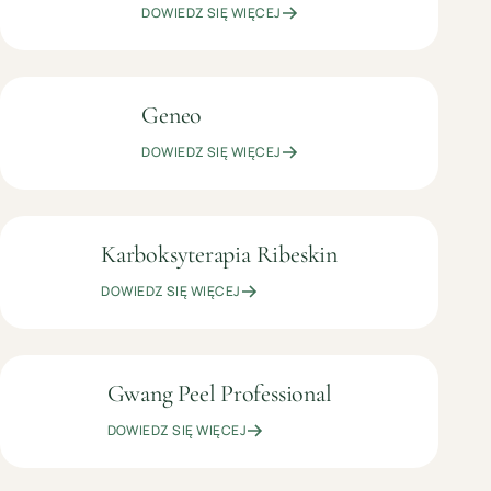
DOWIEDZ SIĘ WIĘCEJ
Geneo
OD
KOSMETOLOGIA
399
PIELĘGNACYJNA
DOWIEDZ SIĘ WIĘCEJ
ZŁ
Karboksyterapia Ribeskin
199
KOSMETOLOGIA
ZŁ
PIELĘGNACYJNA
DOWIEDZ SIĘ WIĘCEJ
Gwang Peel Professional
349
KOSMETOLOGIA
ZŁ
PIELĘGNACYJNA
DOWIEDZ SIĘ WIĘCEJ