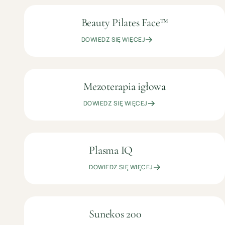
Beauty Pilates Face™
699
KOSMETOLOGIA
ZŁ
ESTETYCZNA
DOWIEDZ SIĘ WIĘCEJ
Mezoterapia igłowa
OD
KOSMETOLOGIA
299
ESTETYCZNA
DOWIEDZ SIĘ WIĘCEJ
ZŁ
Plasma IQ
OD
KOSMETOLOGIA
499
ESTETYCZNA
DOWIEDZ SIĘ WIĘCEJ
ZŁ
Sunekos 200
OD
KOSMETOLOGIA
699
ESTETYCZNA