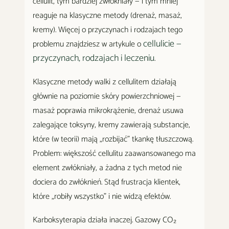
cellulit, tym bardziej zwłókniały — i tym mniej
reaguje na klasyczne metody (drenaż, masaż,
kremy). Więcej o przyczynach i rodzajach tego
cellulicie —
problemu znajdziesz w artykule o
przyczynach, rodzajach i leczeniu
.
Klasyczne metody walki z cellulitem działają
głównie na poziomie skóry powierzchniowej —
masaż poprawia mikrokrążenie, drenaż usuwa
zalegające toksyny, kremy zawierają substancje,
które (w teorii) mają „rozbijać" tkankę tłuszczową.
Problem: większość cellulitu zaawansowanego ma
element zwłókniały, a żadna z tych metod nie
dociera do zwłóknień. Stąd frustracja klientek,
które „robiły wszystko" i nie widzą efektów.
Karboksyterapia działa inaczej. Gazowy CO₂