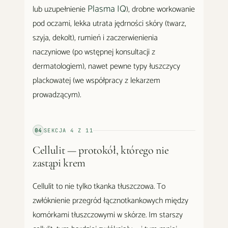
Plasma IQ
lub uzupełnienie
), drobne workowanie
pod oczami, lekka utrata jędrności skóry (twarz,
szyja, dekolt), rumień i zaczerwienienia
naczyniowe (po wstępnej konsultacji z
dermatologiem), nawet pewne typy łuszczycy
plackowatej (we współpracy z lekarzem
prowadzącym).
04
SEKCJA
4
Z
11
Cellulit — protokół, którego nie
zastąpi krem
Cellulit to nie tylko tkanka tłuszczowa. To
zwłóknienie przegród łącznotkankowych między
komórkami tłuszczowymi w skórze. Im starszy