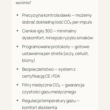
wyróżnia?
Precyzyjna kontrola dawki — możemy
dobrać dokładną ilość CO₂ per impuls
Cienkie igły 30G — minimalny
dyskomfort, mniejsze ryzyko siniaków
Programowane protokoły — gotowe
ustawienia per strefa (oczy, cellulit,
blizny)
Bezpieczeństwo — system z
certyfikacją CE i FDA
Filtry medyczne CO₂ — gwarancja
czystości gazu medycznego
Regulacja temperatury gazu —
komfort dla klienta