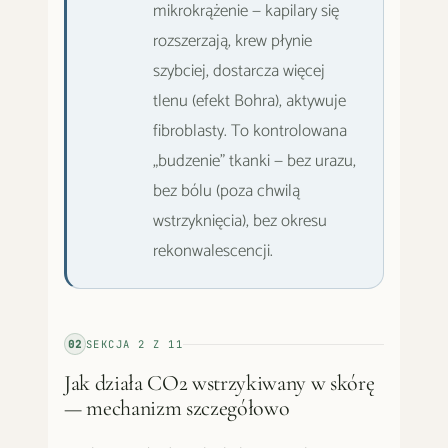
mikrokrążenie — kapilary się
rozszerzają, krew płynie
szybciej, dostarcza więcej
tlenu (efekt Bohra), aktywuje
fibroblasty. To kontrolowana
„budzenie" tkanki — bez urazu,
bez bólu (poza chwilą
wstrzyknięcia), bez okresu
rekonwalescencji.
02
SEKCJA
2
Z
11
Jak działa CO2 wstrzykiwany w skórę
— mechanizm szczegółowo