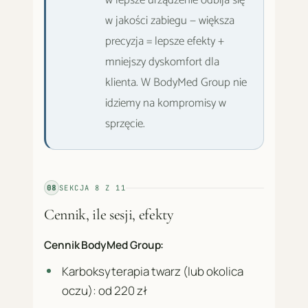
w lepsze urządzenie odbija się
w jakości zabiegu — większa
precyzja = lepsze efekty +
mniejszy dyskomfort dla
klienta. W BodyMed Group nie
idziemy na kompromisy w
sprzęcie.
08
SEKCJA
8
Z
11
Cennik, ile sesji, efekty
Cennik BodyMed Group:
Karboksyterapia twarz (lub okolica
oczu): od 220 zł