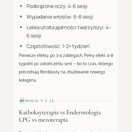
Podkrążone oczy: 4-6 sesji
Wypadanie włosów: 6-8 sesji
Lekka utrata jędrności twarzy/szyi: 4-
6 sesji
Częstotliwość: 1-2× tydzień
Pierwsze efekty: po 3-4 zabiegach. Pełny efekt: 4-8
tygodni po zakończeniu serii — bo to czas, którego
potrzebują fibroblasty na zbudowanie nowego
kolagenu.
09
SEKCJA
9
Z
11
Karboksyterapia vs Endermologia
LPG vs mezoterapia