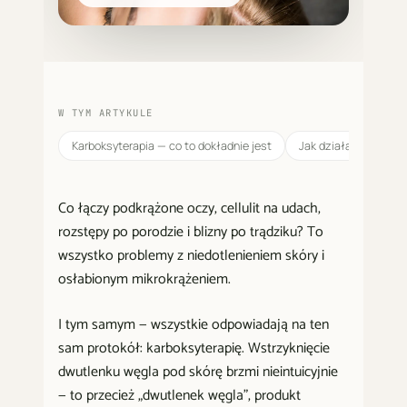
W TYM ARTYKULE
Karboksyterapia — co to dokładnie jest
Jak działa CO2 wst
Co łączy podkrążone oczy, cellulit na udach,
rozstępy po porodzie i blizny po trądziku? To
wszystko problemy z niedotlenieniem skóry i
osłabionym mikrokrążeniem.
I tym samym — wszystkie odpowiadają na ten
sam protokół: karboksyterapię. Wstrzyknięcie
dwutlenku węgla pod skórę brzmi nieintuicyjnie
— to przecież „dwutlenek węgla", produkt