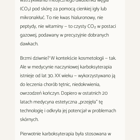
wstrzykiwaniu medycznego dwutlenku węgla
(CO₂) pod skórę za pomocą cienkiej igły lub
mikronakłuć. To nie kwas hialuronowy, nie
peptydy, nie witaminy — to czysty CO₂ w postaci
gazowej, podawany w precyzyjnie dobranych
dawkach.
Brzmi dziwnie? W kontekście kosmetologii — tak.
Ale w medycynie naczyniowej karboksyterapia
istnieje od lat 30. XX wieku — wykorzystywano ją
do leczenia chorób tętnic, niedokrwienia,
owrzodzeń kończyn. Dopiero w ostatnich 20
latach medycyna estetyczna „przejęła" tę
technologię i odkryła jej potencjał w problemach
skórnych.
Pierwotnie karboksyterapia była stosowana w