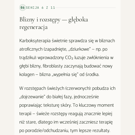
06
SEKCJA
6
Z
11
Blizny i rozstępy — głęboka
regeneracja
Karboksyterapia świetnie sprawdza się w bliznach
atroficznych (zapadnięte, „dziurkowe" — np. po
trądziku): wprowadzony CO₂ luzuje zwłóknienia w
głębi blizny, fibroblasty zaczynają budować nowy
kolagen — blizna „wypełnia się" od środka.
W rozstępach świeżych (czerwonych): pobudza ich
„dojrzewanie" do białej fazy, jednocześnie
poprawiając teksturę skóry. To kluczowy moment
terapii — świeże rozstępy reagują znacznie lepiej
niż stare, dlatego im wcześniej zaczniesz terapię
po porodzie/odchudzaniu, tym lepsze rezultaty.