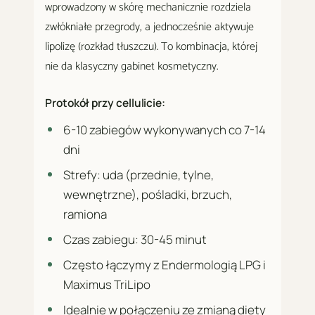
wprowadzony w skórę mechanicznie rozdziela
zwłókniałe przegrody, a jednocześnie aktywuje
lipolizę (rozkład tłuszczu). To kombinacja, której
nie da klasyczny gabinet kosmetyczny.
Protokół przy cellulicie:
6-10 zabiegów wykonywanych co 7-14
dni
Strefy: uda (przednie, tylne,
wewnętrzne), pośladki, brzuch,
ramiona
Czas zabiegu: 30-45 minut
Często łączymy z Endermologią LPG i
Maximus TriLipo
Idealnie w połączeniu ze zmianą diety