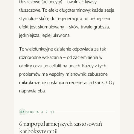
tłuszczowe (adipocyty) — uwalniać kwasy
tłuszczowe. To efekt długoterminowy: każda sesja
stymuluje skórę do regeneracji, a po pełnej serii
efekt jest skumulowany — skóra trwale grubsza,
jędrniejsza, lepiej ukrwiona.
To wielofunkcyjne działanie odpowiada za tak
różnorodne wskazania — od zaciemnienia w
okolicy oczu po cellulit na udach. Każdy z tych
problemów ma wspólny mianownik: zaburzone
mikrokrążenie i osłabiona regeneracja tkanki. CO₂
naprawia oba.
03
SEKCJA
3
Z
11
6 najpopularniejszych zastosowań
karboksyterapii