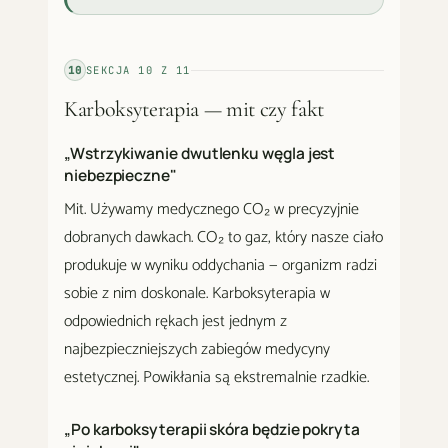
10
SEKCJA
10
Z
11
Karboksyterapia — mit czy fakt
„Wstrzykiwanie dwutlenku węgla jest
niebezpieczne"
Mit. Używamy medycznego CO₂ w precyzyjnie
dobranych dawkach. CO₂ to gaz, który nasze ciało
produkuje w wyniku oddychania — organizm radzi
sobie z nim doskonale. Karboksyterapia w
odpowiednich rękach jest jednym z
najbezpieczniejszych zabiegów medycyny
estetycznej. Powikłania są ekstremalnie rzadkie.
„Po karboksyterapii skóra będzie pokryta