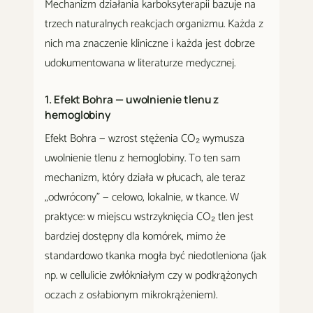
Mechanizm działania karboksyterapii bazuje na
trzech naturalnych reakcjach organizmu. Każda z
nich ma znaczenie kliniczne i każda jest dobrze
udokumentowana w literaturze medycznej.
1. Efekt Bohra — uwolnienie tlenu z
hemoglobiny
Efekt Bohra — wzrost stężenia CO₂ wymusza
uwolnienie tlenu z hemoglobiny. To ten sam
mechanizm, który działa w płucach, ale teraz
„odwrócony" — celowo, lokalnie, w tkance. W
praktyce: w miejscu wstrzyknięcia CO₂ tlen jest
bardziej dostępny dla komórek, mimo że
standardowo tkanka mogła być niedotleniona (jak
np. w cellulicie zwłókniałym czy w podkrążonych
oczach z osłabionym mikrokrążeniem).