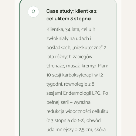
Case study: klientka z
cellulitem 3 stopnia
Klientka, 34 lata, cellulit
zwłókniały na udach i
pośladkach, „nieskuteczne" 2
lata różnych zabiegów
(drenaże, masaż, kremy). Plan:
10 sesji karboksyterapii w 12
tygodni, równolegle z 8
sesjami Endermologii LPG. Po
pełnej serii — wyraźna
redukcja widoczności cellulitu
(z 3 stopnia do 1-2), obwód
uda mniejszy o 2,5 cm, skóra