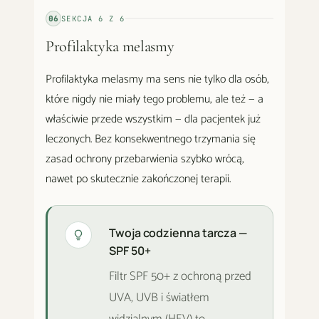
06
SEKCJA
6
Z
6
Profilaktyka melasmy
Profilaktyka melasmy ma sens nie tylko dla osób,
które nigdy nie miały tego problemu, ale też — a
właściwie przede wszystkim — dla pacjentek już
leczonych. Bez konsekwentnego trzymania się
zasad ochrony przebarwienia szybko wrócą,
nawet po skutecznie zakończonej terapii.
Twoja codzienna tarcza —
SPF 50+
Filtr SPF 50+ z ochroną przed
UVA, UVB i światłem
widzialnym (HEV) to