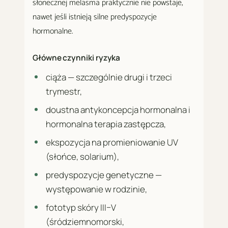
słonecznej melasma praktycznie nie powstaje,
nawet jeśli istnieją silne predyspozycje
hormonalne.
Główne czynniki ryzyka
ciąża — szczególnie drugi i trzeci
trymestr,
doustna antykoncepcja hormonalna i
hormonalna terapia zastępcza,
ekspozycja na promieniowanie UV
(słońce, solarium),
predyspozycje genetyczne —
występowanie w rodzinie,
fototyp skóry III–V
(śródziemnomorski,