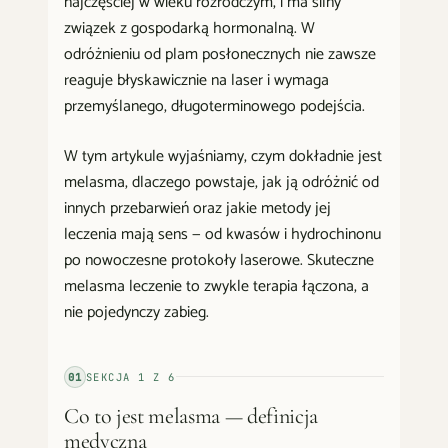
najczęściej w wieku rozrodczym, i ma silny
związek z gospodarką hormonalną. W
odróżnieniu od plam posłonecznych nie zawsze
reaguje błyskawicznie na laser i wymaga
przemyślanego, długoterminowego podejścia.
W tym artykule wyjaśniamy, czym dokładnie jest
melasma, dlaczego powstaje, jak ją odróżnić od
innych przebarwień oraz jakie metody jej
leczenia mają sens — od kwasów i hydrochinonu
po nowoczesne protokoły laserowe. Skuteczne
melasma leczenie to zwykle terapia łączona, a
nie pojedynczy zabieg.
01
SEKCJA
1
Z
6
Co to jest melasma — definicja
medyczna