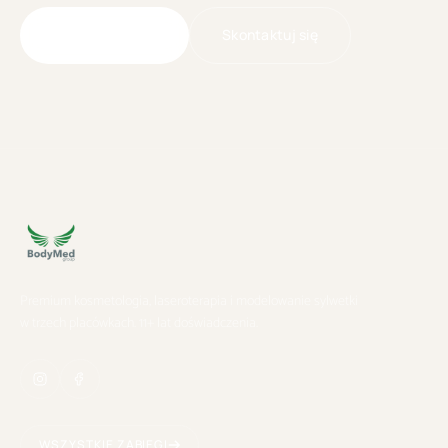
Skontaktuj się
Umów wizytę
Premium kosmetologia, laseroterapia i modelowanie sylwetki
w trzech placówkach. 11+ lat doświadczenia.
WSZYSTKIE ZABIEGI