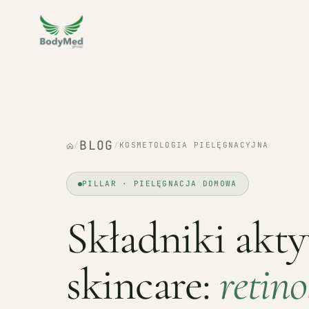
BLOG
/
/
KOSMETOLOGIA PIELĘGNACYJNA
PILLAR · PIELĘGNACJA DOMOWA
Składniki akt
skincare:
retino