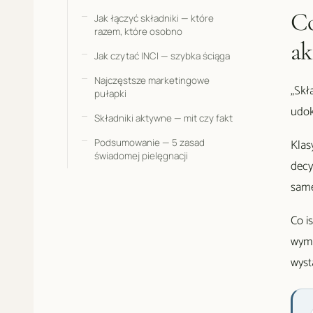
Co
Jak łączyć składniki — które
razem, które osobno
a
Jak czytać INCI — szybka ściąga
Najczęstsze marketingowe
„Skł
pułapki
udok
Składniki aktywne — mit czy fakt
Klas
Podsumowanie — 5 zasad
świadomej pielęgnacji
decy
same
Co i
wymi
wyst