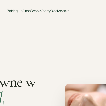
Zabiegi
O nas
Cennik
Oferty
Blog
Kontakt
ywne w
l,