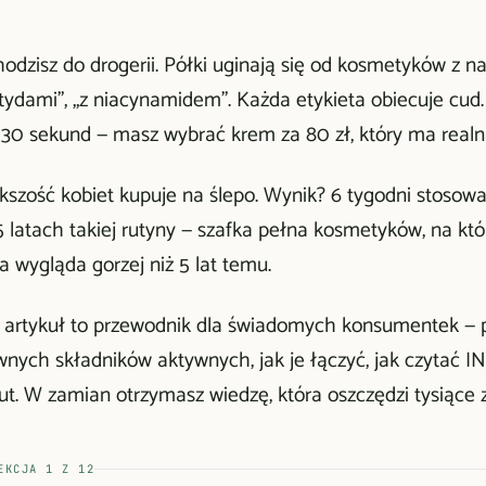
dzisz do drogerii. Półki uginają się od kosmetyków z napi
tydami", „z niacynamidem". Każda etykieta obiecuje cud.
 30 sekund — masz wybrać krem za 80 zł, który ma realn
szość kobiet kupuje na ślepo. Wynik? 6 tygodni stosowani
 latach takiej rutyny — szafka pełna kosmetyków, na który
a wygląda gorzej niż 5 lat temu.
 artykuł to przewodnik dla świadomych konsumentek — p
nych składników aktywnych, jak je łączyć, jak czytać INC
ut. W zamian otrzymasz wiedzę, która oszczędzi tysiące z
EKCJA
1
Z
12