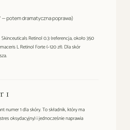
ja" — potem dramatyczna poprawa)
kinceuticals Retinol 0.3 (referencja, około 350
maceris L Retinol Forte (~120 zł). Dla skór
sza.
r 1
nt numer 1 dla skóry. To składnik, który ma
tres oksydacyjny) i jednocześnie naprawia