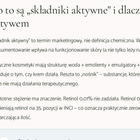
 to są „składniki aktywne" i dlacz
ktywem
adnik aktywny" to termin marketingowy, nie definicja chemiczna. W
umentowanie wpływa na funkcjonowanie skóry (a nie tylko leży na 
yczne kosmetyki mają strukturę: woda + emolienty + emulgatory 
duje o tym, czy krem działa. Reszta to „nośnik" — substancje, które
 nie mają działania terapeutycznego.
stotne: stężenie ma znaczenie. Retinol 0,01% nie zadziała. Retinol 
eniają retinol na 35. pozycji w INCI — co oznacza praktycznie zerow
arczająca ilość.