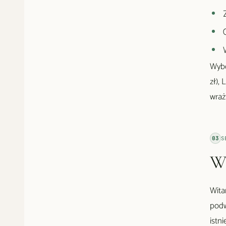
Wybó
zł),
wraż
03
S
Wi
Wita
podw
istn