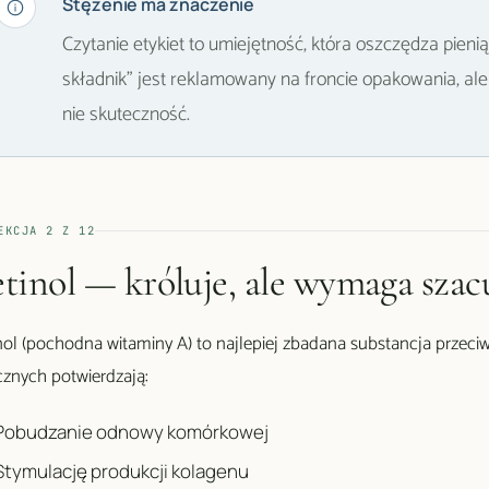
Stężenie ma znaczenie
Czytanie etykiet to umiejętność, która oszczędza pieni
składnik" jest reklamowany na froncie opakowania, ale 
nie skuteczność.
EKCJA
2
Z
12
tinol — króluje, ale wymaga sza
nol (pochodna witaminy A) to najlepiej zbadana substancja przec
icznych potwierdzają:
Pobudzanie odnowy komórkowej
Stymulację produkcji kolagenu