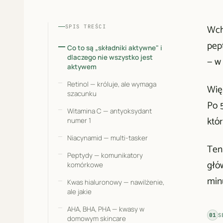
Wcho
SPIS TREŚCI
pep
Co to są „składniki aktywne" i
dlaczego nie wszystko jest
— w
aktywem
Retinol — króluje, ale wymaga
Więk
szacunku
Po 5
Witamina C — antyoksydant
któr
numer 1
Niacynamid — multi-tasker
Ten
Peptydy — komunikatory
głów
komórkowe
min
Kwas hialuronowy — nawilżenie,
ale jakie
AHA, BHA, PHA — kwasy w
01
S
domowym skincare