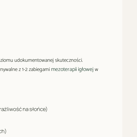
 poziomu udokumentowanej skuteczności.
mezoterapii igłowej
wnywalne z 1-2 zabiegami
w
rażliwość na słońce)
ch)