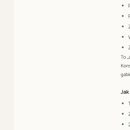
To „
Kons
gabi
Jak