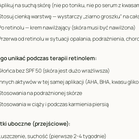
Aplikuj na suchą skórę (nie po toniku, nie po serum z kwasa
Stosuj cienką warstwę — wystarczy „ziarno groszku" na cał
Po retinolu — krem nawilżający (skóra musi być nawilżona)
Przerwa od retinolu w sytuacji opalania, podrażnienia, chor
go unikać podczas terapii retinolem:
Słońca bez SPF 50 (skóra jest dużo wrażliwsza)
Innych aktywów w tej samej aplikacji (AHA, BHA, kwasu glik
Stosowania na podrażnionej skórze
Stosowania w ciąży i podczas karmienia piersią
tki uboczne (przejściowe):
Łuszczenie, suchość (pierwsze 2-4 tygodnie)