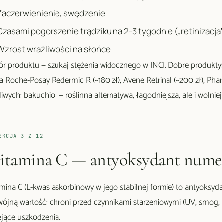
Zaczerwienienie, swędzenie
Czasami pogorszenie trądziku na 2-3 tygodnie („retinizac
Wzrost wrażliwości na słońce
r produktu — szukaj stężenia widocznego w INCI. Dobre produkty: S
 La Roche-Posay Redermic R (~180 zł), Avene Retrinal (~200 zł), Phar
liwych: bakuchiol — roślinna alternatywa, łagodniejsza, ale i wolniej
EKCJA
3
Z
12
tamina C — antyoksydant nume
mina C (L-kwas askorbinowy w jego stabilnej formie) to antyoksyda
ójną wartość: chroni przed czynnikami starzeniowymi (UV, smog, s
iejące uszkodzenia.