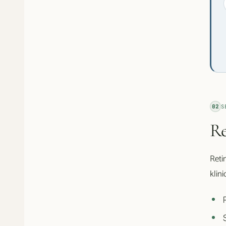
02
S
Re
Reti
klin