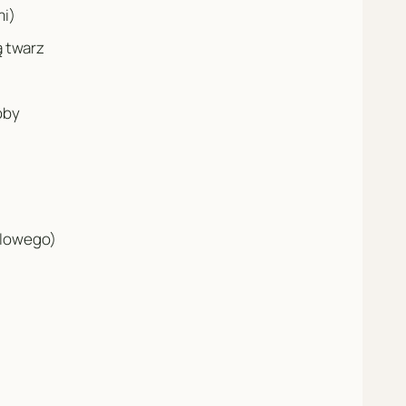
mi)
ą twarz
oby
olowego)