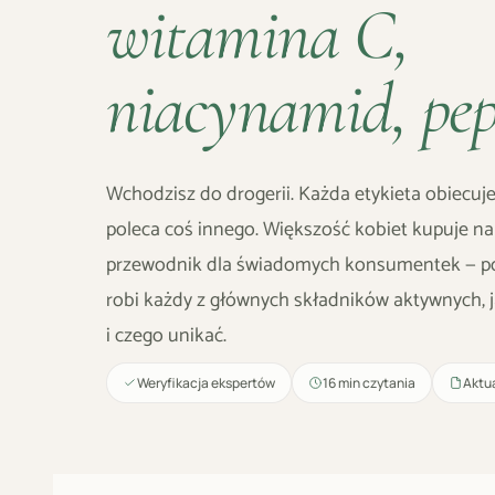
witamina C,
niacynamid, pe
Wchodzisz do drogerii. Każda etykieta obiecuje
poleca coś innego. Większość kobiet kupuje na 
przewodnik dla świadomych konsumentek — po
robi każdy z głównych składników aktywnych, jak
i czego unikać.
Weryfikacja ekspertów
16 min czytania
Aktua