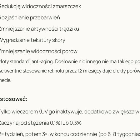
Redukcję widoczności zmarszczek
Rozjaśnianie przebarwień
Zmniejszanie aktywności trądziku
Wygładzanie tekstury skóry
Zmniejszanie widoczności porów
złoty standard" anti-aging. Dosłownie nic innego nie ma takiego
ekwentne stosowanie retinolu przez 12 miesięcy daje efekty poró
necie.
 stosować:
Tylko wieczorem (UV go inaktywuje, dodatkowo zwiększa w
Zaczynaj od stężenia 0,1% lub 0,3%
2× tydzień, potem 3×, w końcu codziennie (po 6-8 tygodnia