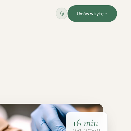
Umów wizytę
16
min
CZAS CZYTANIA