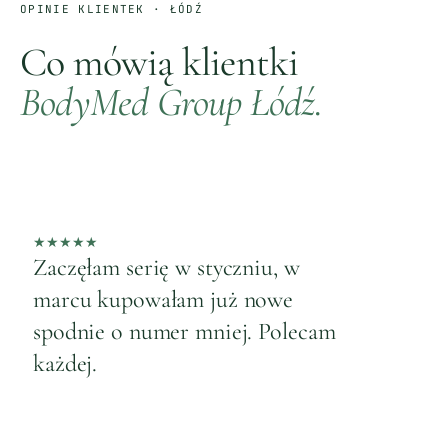
OPINIE KLIENTEK ·
ŁÓDŹ
Co mówią klientki
BodyMed Group
Łódź
.
★
★
★
★
★
★
★
★
BodyMed na Gdańskiej to moje 5
Pers
lat. Wszystkie zabiegi w jednym
po 4
miejscu, znają moją skórę.
naci