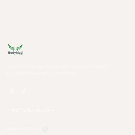
Premium kosmetologia, laseroterapia i modelowanie sylwetki
w trzech placówkach. 11+ lat doświadczenia.
WSZYSTKIE ZABIEGI
LASEROTERAPIA
8