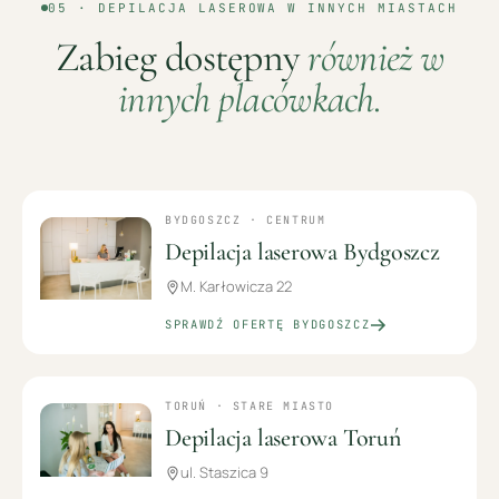
05 ·
DEPILACJA LASEROWA
W INNYCH MIASTACH
Zabieg dostępny
również w
innych placówkach.
BYDGOSZCZ · CENTRUM
Depilacja laserowa Bydgoszcz
M. Karłowicza 22
SPRAWDŹ OFERTĘ
BYDGOSZCZ
TORUŃ · STARE MIASTO
Depilacja laserowa Toruń
ul. Staszica 9