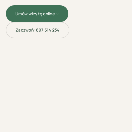
Umów wizytę online
Zadzwoń:
697 514 234
LASEROTERAPIA
· ŁÓDŹ