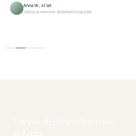
Karolina M., 38 lat
Depilacja laserowa · BodyMed Group Łódź
Umów
depilacja laserowa
w
Łodzi
.