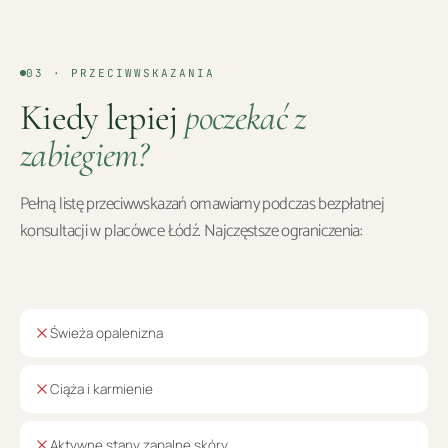
03 · PRZECIWWSKAZANIA
Kiedy lepiej
poczekać z
zabiegiem?
Pełną listę przeciwwskazań omawiamy podczas bezpłatnej
konsultacji w placówce
Łódź
. Najczęstsze ograniczenia:
Świeża opalenizna
Ciąża i karmienie
Aktywne stany zapalne skóry