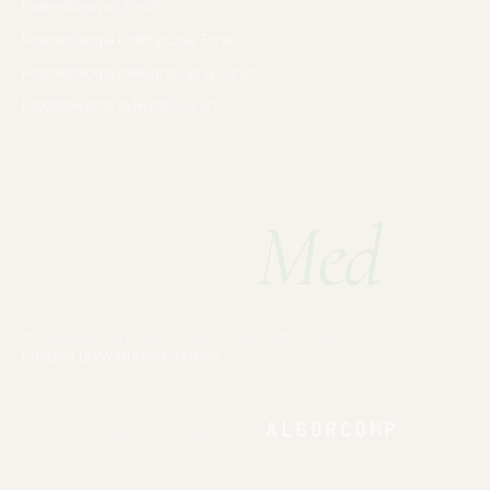
Laseroterapia
Toruń
Kosmetologia estetyczna
Toruń
Kosmetologia pielęgnacyjna
Toruń
Modelowanie sylwetki
Toruń
Body
Med
.
© 2026 BodyMed Group · Wszelkie prawa zastrzeżone
Polityka prywatności
Cookies
ALGORCOMP
STRONA WYKONANA PRZEZ