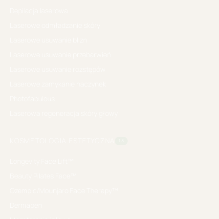
Depilacja laserowa
Laserowe odmładzanie skóry
Laserowe usuwanie blizn
Laserowe usuwanie przebarwień
Laserowe usuwanie rozstępów
Laserowe zamykanie naczynek
Photofabulous
Laserowa regeneracja skóry głowy
KOSMETOLOGIA ESTETYCZNA
13
Longevity Face Lift™
Beauty Pilates Face™
Ozempic/Mounjaro Face Therapy™
Dermapen