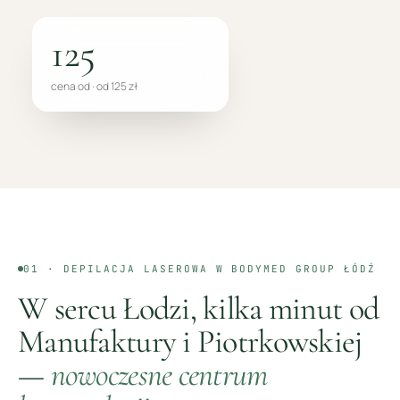
125
cena od · od 125 zł
01 ·
DEPILACJA LASEROWA
W BODYMED GROUP
ŁÓDŹ
W sercu Łodzi, kilka minut od
Manufaktury i Piotrkowskiej
—
nowoczesne centrum