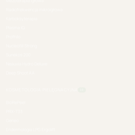
Mezoterapia igłowa
Radiofrekwencja mikroigłowa
Karboksyterapia
Plasma IQ
Profhilo
Nucleofill Strong
Sunekos 200
Neauvia Hydro Deluxe
Deep Shoot AA
KOSMETOLOGIA PIELĘGNACYJNA
10
BioRePeel
PRX-T33
Geneo
Endermologia LPG Ergolift