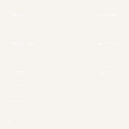
Łódź
·
697 514 234
Gdańska 149
Bydgoszcz
·
506 610 131
M. Karłowicza 22
Toruń
·
512 115 113
ul. Staszica 9
DOKUMENTY
Polityka prywatności
Polityka cookies