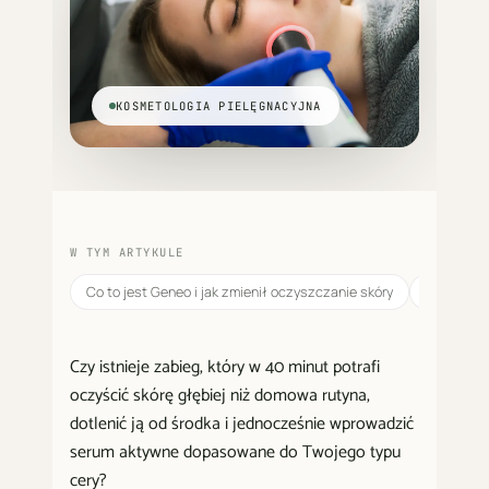
KOSMETOLOGIA PIELĘGNACYJNA
W TYM ARTYKULE
Co to jest Geneo i jak zmienił oczyszczanie skóry
3 fazy za
Czy istnieje zabieg, który w 40 minut potrafi
oczyścić skórę głębiej niż domowa rutyna,
dotlenić ją od środka i jednocześnie wprowadzić
serum aktywne dopasowane do Twojego typu
cery?