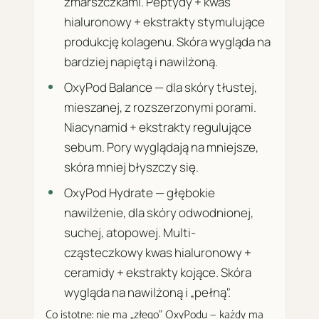
zmarszczkami. Peptydy + kwas
hialuronowy + ekstrakty stymulujące
produkcję kolagenu. Skóra wygląda na
bardziej napiętą i nawilżoną.
OxyPod Balance — dla skóry tłustej,
mieszanej, z rozszerzonymi porami.
Niacynamid + ekstrakty regulujące
sebum. Pory wyglądają na mniejsze,
skóra mniej błyszczy się.
OxyPod Hydrate — głębokie
nawilżenie, dla skóry odwodnionej,
suchej, atopowej. Multi-
cząsteczkowy kwas hialuronowy +
ceramidy + ekstrakty kojące. Skóra
wygląda na nawilżoną i „pełną".
Co istotne: nie ma „złego" OxyPodu — każdy ma