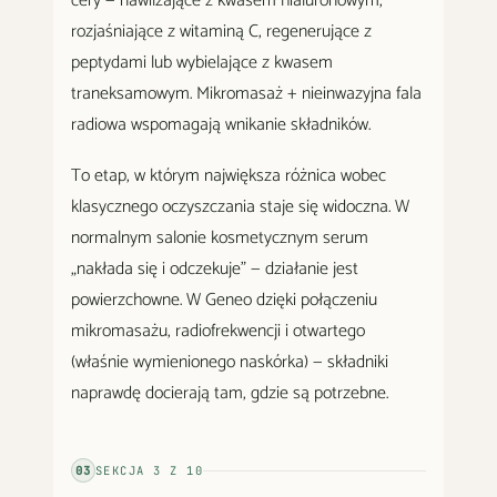
cery — nawilżające z kwasem hialuronowym,
rozjaśniające z witaminą C, regenerujące z
peptydami lub wybielające z kwasem
traneksamowym. Mikromasaż + nieinwazyjna fala
radiowa wspomagają wnikanie składników.
To etap, w którym największa różnica wobec
klasycznego oczyszczania staje się widoczna. W
normalnym salonie kosmetycznym serum
„nakłada się i odczekuje" — działanie jest
powierzchowne. W Geneo dzięki połączeniu
mikromasażu, radiofrekwencji i otwartego
(właśnie wymienionego naskórka) — składniki
naprawdę docierają tam, gdzie są potrzebne.
03
SEKCJA
3
Z
10