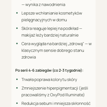
— wynika z nawodnienia
Lepsze wchłanianie kosmetyków
pielęgnacyjnych w domu
Skóra reaguje lepiej na podkład —
makijaż leży bardziej naturalnie
Cera wygląda na bardziej „zdrową" — w
klasycznym sensie dobrego stanu
zdrowia
Po serii 4-6 zabiegów (co 2-3 tygodnie):
Trwała poprawa kolorytu skóry
Zmniejszenie hiperpigmentacji (jeśli
pracowaliśmy z OxyPod Illuminate)
Redukcja sebum i mniejsza skłonność