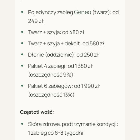
Geneo
Pojedynczy zabieg
(twarz): od
249 zł
Twarz + szyja: od 480 zł
Twarz + szyja + dekolt: od 580 zł
Dłonie (oddzielnie): od 250 zł
Pakiet 4 zabiegi: od 1 380 zł
(oszczędność 9%)
Pakiet 6 zabiegów: od 1 990 zł
(oszczędność 13%)
Częstotliwość:
Skóra zdrowa, podtrzymanie kondycji:
1 zabieg co 6-8 tygodni