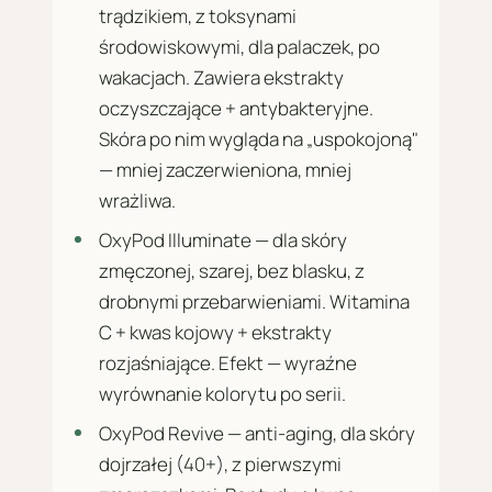
trądzikiem, z toksynami
środowiskowymi, dla palaczek, po
wakacjach. Zawiera ekstrakty
oczyszczające + antybakteryjne.
Skóra po nim wygląda na „uspokojoną"
— mniej zaczerwieniona, mniej
wrażliwa.
OxyPod Illuminate — dla skóry
zmęczonej, szarej, bez blasku, z
drobnymi przebarwieniami. Witamina
C + kwas kojowy + ekstrakty
rozjaśniające. Efekt — wyraźne
wyrównanie kolorytu po serii.
OxyPod Revive — anti-aging, dla skóry
dojrzałej (40+), z pierwszymi