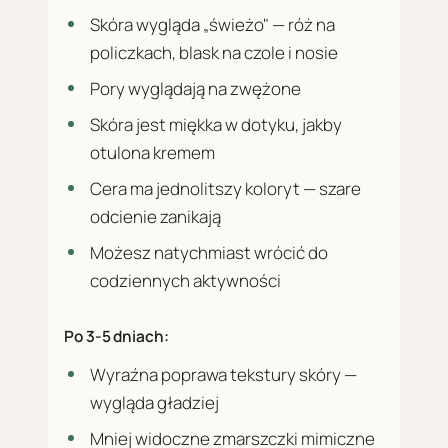
Skóra wygląda „świeżo" — róż na
policzkach, blask na czole i nosie
Pory wyglądają na zwężone
Skóra jest miękka w dotyku, jakby
otulona kremem
Cera ma jednolitszy koloryt — szare
odcienie zanikają
Możesz natychmiast wrócić do
codziennych aktywności
Po 3-5 dniach:
Wyraźna poprawa tekstury skóry —
wygląda gładziej
Mniej widoczne zmarszczki mimiczne