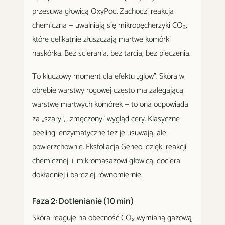
przesuwa głowicą OxyPod. Zachodzi reakcja
chemiczna — uwalniają się mikropęcherzyki CO₂,
które delikatnie złuszczają martwe komórki
naskórka. Bez ścierania, bez tarcia, bez pieczenia.
To kluczowy moment dla efektu „glow". Skóra w
obrębie warstwy rogowej często ma zalegającą
warstwę martwych komórek — to ona odpowiada
za „szary", „zmęczony" wygląd cery. Klasyczne
peelingi enzymatyczne też je usuwają, ale
powierzchownie. Eksfoliacja Geneo, dzięki reakcji
chemicznej + mikromasażowi głowicą, dociera
dokładniej i bardziej równomiernie.
Faza 2: Dotlenianie (10 min)
Skóra reaguje na obecność CO₂ wymianą gazową