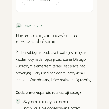
Zobacz cennik
06
SEKCJA
6
Z
6
Higiena napięcia i nawyki — co
możesz zrobić sama
Żaden zabieg nie zadziała trwale, jeśli mięśnie
każdej nocy nadal będą przeciążane. Dlatego
kluczowym elementem terapii jest praca nad
przyczyną — czyli nad napięciem, nawykiem i
stresem. Oto obszary, które realnie robią różnicę.
Codzienne wsparcie relaksacji szczęki
Szyna relaksacyjna na noc —
indywidualnie dopasowana przez