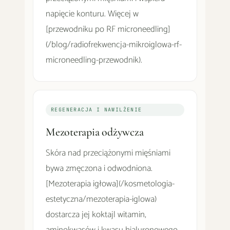
napięcie konturu. Więcej w
[przewodniku po RF microneedling]
(/blog/radiofrekwencja-mikroiglowa-rf-
microneedling-przewodnik).
REGENERACJA I NAWILŻENIE
Mezoterapia odżywcza
Skóra nad przeciążonymi mięśniami
bywa zmęczona i odwodniona.
[Mezoterapia igłowa](/kosmetologia-
estetyczna/mezoterapia-iglowa)
dostarcza jej koktajl witamin,