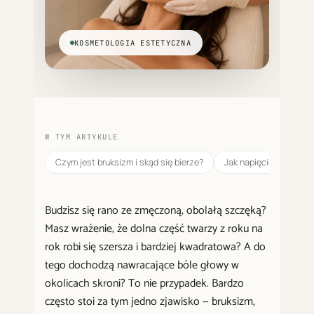
KOSMETOLOGIA ESTETYCZNA
W TYM ARTYKULE
Czym jest bruksizm i skąd się bierze?
Jak napięcie mięśni w
Budzisz się rano ze zmęczoną, obolałą szczęką?
Masz wrażenie, że dolna część twarzy z roku na
rok robi się szersza i bardziej kwadratowa? A do
tego dochodzą nawracające bóle głowy w
okolicach skroni? To nie przypadek. Bardzo
często stoi za tym jedno zjawisko — bruksizm,