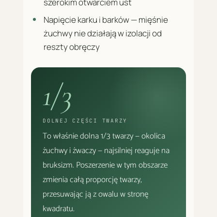
szerokim otwarciem ust
Napięcie karku i barków — mięśnie
żuchwy nie działają w izolacji od
reszty obręczy
1/3
DOLNEJ CZĘŚCI TWARZY
To właśnie dolna 1/3 twarzy — okolica
żuchwy i żwaczy — najsilniej reaguje na
bruksizm. Poszerzenie w tym obszarze
zmienia całą proporcję twarzy,
przesuwając ją z owalu w stronę
kwadratu.