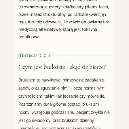
(/kosmetologia-estetyczna/beauty-pilates-face),
przez masaż strukturalny, po radiofrekwencję i
mezoterapię odżywczą. Uczciwie omawiamy też
medyczną alternatywę, którą jest toksyna
botulinowa.
01
SEKCJA
1
Z
6
Czym jest bruksizm i skąd się bierze?
Bruksizm to nawykowe, mimowolne zaciskanie
zębów oraz zgrzytanie nimi — poza normalnymi
czynnościami takimi jak jedzenie czy mówienie.
Rozróżniamy dwie główne postaci: bruksizm
nocny (występuje podczas snu, pacjent zwykle nie
jest go świadomy) oraz bruksizm dzienny
(najczęściej pod postacią zaciskania zębów w