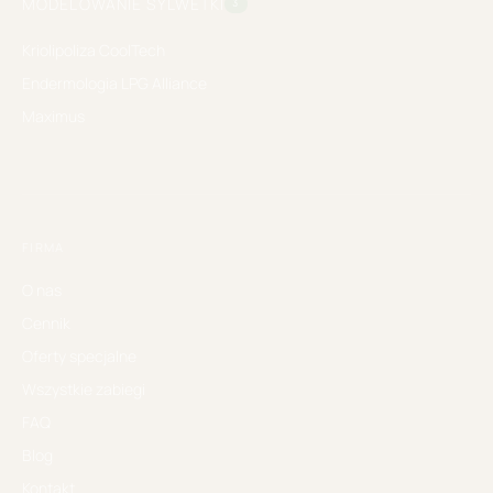
MODELOWANIE SYLWETKI
3
Kriolipoliza CoolTech
Endermologia LPG Alliance
Maximus
FIRMA
O nas
Cennik
Oferty specjalne
Wszystkie zabiegi
FAQ
Blog
Kontakt