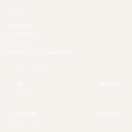
PLACÓWKI
BodyMed
Łódź
BodyMed
Bydgoszcz
BodyMed
Toruń
SKONTAKTUJ SIĘ · 3 PLACÓWKI
TELEFON — 3 PLACÓWKI
Łódź
·
697 514 234
Gdańska 149
Bydgoszcz
·
506 610 131
M. Karłowicza 22