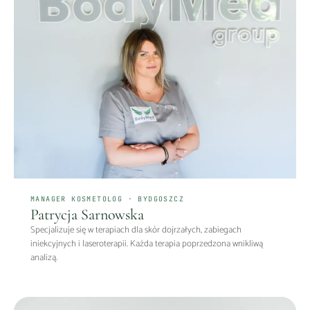
MANAGER KOSMETOLOG · BYDGOSZCZ
Patrycja Sarnowska
Specjalizuje się w terapiach dla skór dojrzałych, zabiegach
iniekcyjnych i laseroterapii. Każda terapia poprzedzona wnikliwą
analizą.