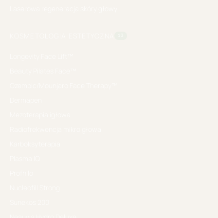
Laserowa regeneracja skóry głowy
KOSMETOLOGIA ESTETYCZNA
13
Longevity Face Lift™
Beauty Pilates Face™
Ozempic/Mounjaro Face Therapy™
Dermapen
Mezoterapia igłowa
Radiofrekwencja mikroigłowa
Karboksyterapia
Plasma IQ
Profhilo
Nucleofill Strong
Sunekos 200
Neauvia Hydro Deluxe