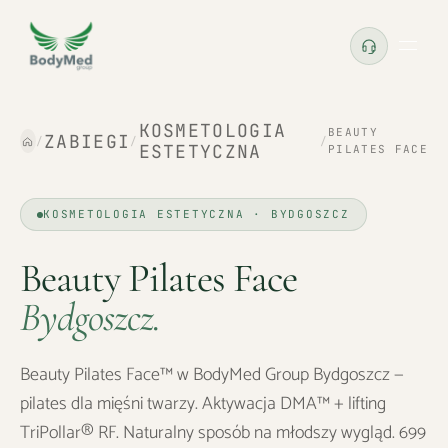
KOSMETOLOGIA
BEAUTY
ZABIEGI
/
/
/
ESTETYCZNA
PILATES FACE
KOSMETOLOGIA ESTETYCZNA · BYDGOSZCZ
Beauty Pilates Face
Bydgoszcz
.
Beauty Pilates Face™ w BodyMed Group Bydgoszcz —
pilates dla mięśni twarzy. Aktywacja DMA™ + lifting
TriPollar® RF. Naturalny sposób na młodszy wygląd. 699