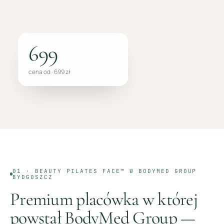
699
cena od · 699 zł
01 ·
BEAUTY PILATES FACE™
W BODYMED GROUP
BYDGOSZCZ
Premium placówka w której
powstał BodyMed Group —