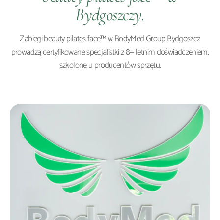
Bydgoszczy
.
Zabiegi
beauty pilates face™
w BodyMed Group
Bydgoszcz
prowadzą certyfikowane specjalistki z 8+ letnim doświadczeniem,
szkolone u producentów sprzętu.