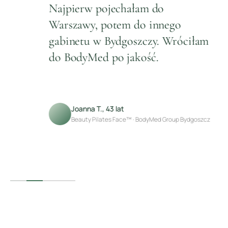
Najpierw pojechałam do
P
Warszawy, potem do innego
m
gabinetu w Bydgoszczy. Wróciłam
si
do BodyMed po jakość.
Joanna T., 43 lat
Beauty Pilates Face™ · BodyMed Group Bydgoszcz