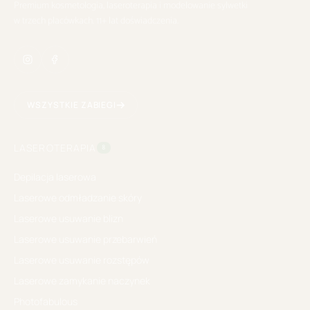
Premium kosmetologia, laseroterapia i modelowanie sylwetki
w trzech placówkach. 11+ lat doświadczenia.
WSZYSTKIE ZABIEGI
LASEROTERAPIA
8
Depilacja laserowa
Laserowe odmładzanie skóry
Laserowe usuwanie blizn
Laserowe usuwanie przebarwień
Laserowe usuwanie rozstępów
Laserowe zamykanie naczynek
Photofabulous