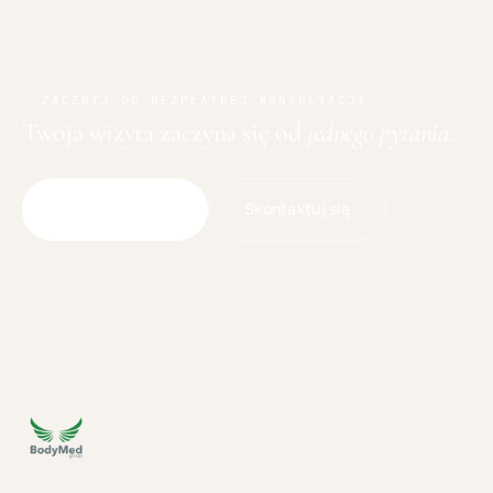
· ZACZNIJ OD BEZPŁATNEJ KONSULTACJI
Twoja wizyta zaczyna się od
jednego pytania.
Skontaktuj się
Umów wizytę