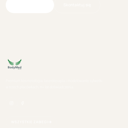
Skontaktuj się
Umów wizytę
Premium kosmetologia, laseroterapia i modelowanie sylwetki
w trzech placówkach. 11+ lat doświadczenia.
WSZYSTKIE ZABIEGI