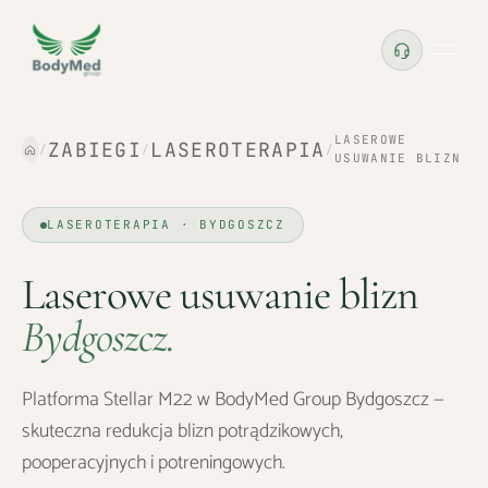
LASEROWE
ZABIEGI
LASEROTERAPIA
/
/
/
USUWANIE BLIZN
LASEROTERAPIA · BYDGOSZCZ
Laserowe usuwanie blizn
Bydgoszcz
.
Platforma Stellar M22 w BodyMed Group Bydgoszcz —
skuteczna redukcja blizn potrądzikowych,
pooperacyjnych i potreningowych.