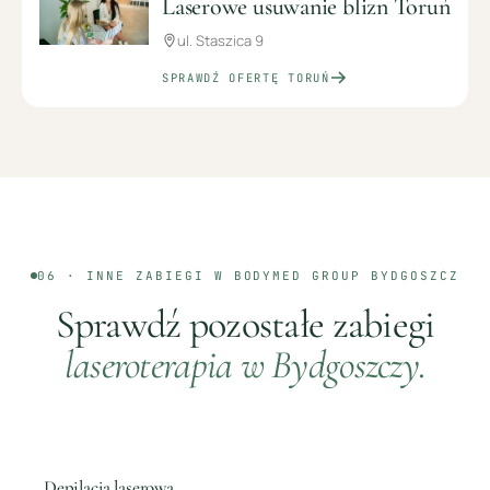
Laserowe usuwanie blizn Toruń
ul. Staszica 9
SPRAWDŹ OFERTĘ
TORUŃ
06 · INNE ZABIEGI W BODYMED GROUP
BYDGOSZCZ
Sprawdź pozostałe zabiegi
laseroterapia
w
Bydgoszczy
.
Depilacja laserowa