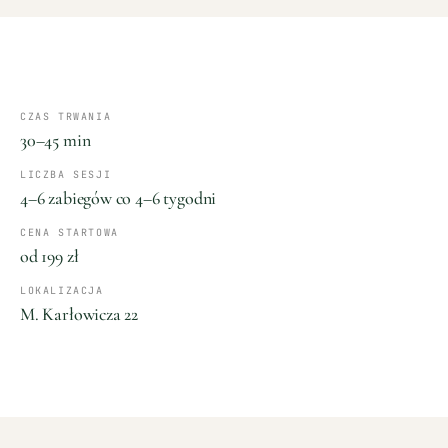
CZAS TRWANIA
30–45 min
LICZBA SESJI
4–6 zabiegów co 4–6 tygodni
CENA STARTOWA
od 199 zł
LOKALIZACJA
M. Karłowicza 22