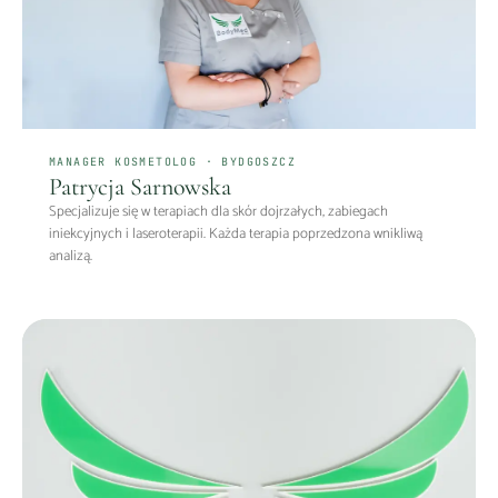
MANAGER KOSMETOLOG · BYDGOSZCZ
Patrycja Sarnowska
Specjalizuje się w terapiach dla skór dojrzałych, zabiegach
iniekcyjnych i laseroterapii. Każda terapia poprzedzona wnikliwą
analizą.