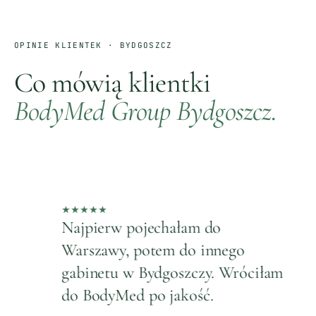
OPINIE KLIENTEK ·
BYDGOSZCZ
Co mówią klientki
BodyMed Group
Bydgoszcz
.
★
★
★
★
★
★
Najpierw pojechałam do
P
Warszawy, potem do innego
m
gabinetu w Bydgoszczy. Wróciłam
si
do BodyMed po jakość.