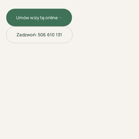
Umów wizytę online
Zadzwoń:
506 610 131
LASEROTERAPIA
· BYDGOSZCZ