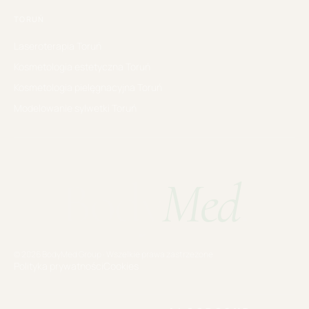
TORUŃ
Laseroterapia
Toruń
Kosmetologia estetyczna
Toruń
Kosmetologia pielęgnacyjna
Toruń
Modelowanie sylwetki
Toruń
Body
Med
.
© 2026 BodyMed Group · Wszelkie prawa zastrzeżone
Polityka prywatności
Cookies