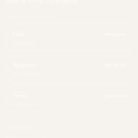
SKONTAKTUJ SIĘ · 3 PLACÓWKI
TELEFON — 3 PLACÓWKI
Łódź
·
697 514 234
Gdańska 149
Bydgoszcz
·
506 610 131
M. Karłowicza 22
Toruń
·
512 115 113
ul. Staszica 9
DOKUMENTY