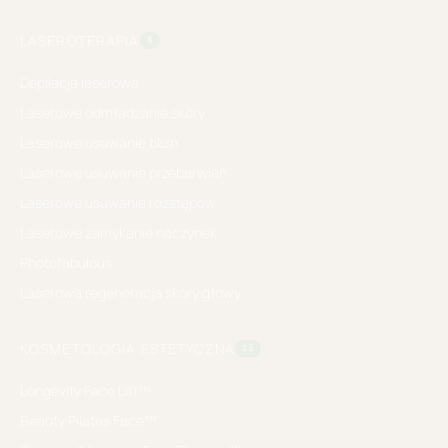
LASEROTERAPIA
8
Depilacja laserowa
Laserowe odmładzanie skóry
Laserowe usuwanie blizn
Laserowe usuwanie przebarwień
Laserowe usuwanie rozstępów
Laserowe zamykanie naczynek
Photofabulous
Laserowa regeneracja skóry głowy
KOSMETOLOGIA ESTETYCZNA
13
Longevity Face Lift™
Beauty Pilates Face™