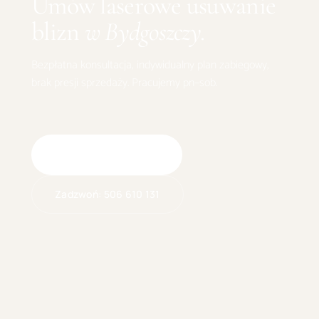
Umów
laserowe usuwanie
blizn
w
Bydgoszczy
.
Bezpłatna konsultacja, indywidualny plan zabiegowy,
brak presji sprzedaży. Pracujemy pn–sob.
Umów wizytę online
Zadzwoń:
506 610 131