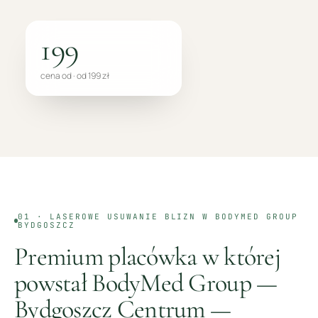
199
cena od · od 199 zł
01 ·
LASEROWE USUWANIE BLIZN
W BODYMED GROUP
BYDGOSZCZ
Premium placówka w której
powstał BodyMed Group —
Bydgoszcz Centrum
—