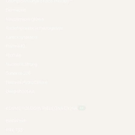
Ozempic/Mounjaro Face Therapy™
Dermapen
Mezoterapia igłowa
Radiofrekwencja mikroigłowa
Karboksyterapia
Plasma IQ
Profhilo
Nucleofill Strong
Sunekos 200
Neauvia Hydro Deluxe
Deep Shoot AA
KOSMETOLOGIA PIELĘGNACYJNA
10
BioRePeel
PRX-T33