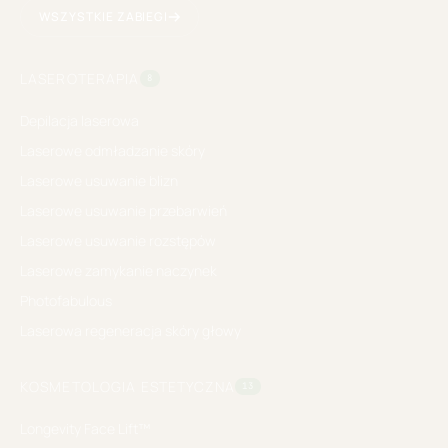
WSZYSTKIE ZABIEGI
LASEROTERAPIA
8
Depilacja laserowa
Laserowe odmładzanie skóry
Laserowe usuwanie blizn
Laserowe usuwanie przebarwień
Laserowe usuwanie rozstępów
Laserowe zamykanie naczynek
Photofabulous
Laserowa regeneracja skóry głowy
KOSMETOLOGIA ESTETYCZNA
13
Longevity Face Lift™