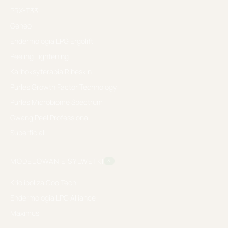
PRX-T33
Geneo
Endermologia LPG Ergolift
Peeling Lightening
Karboksyterapia Ribeskin
Purles Growth Factor Technology
Purles Microbiome Spectrum
Gwang Peel Professional
Superficial
MODELOWANIE SYLWETKI
3
Kriolipoliza CoolTech
Endermologia LPG Alliance
Maximus