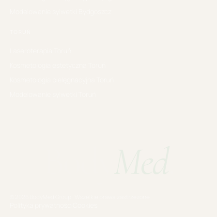
Modelowanie sylwetki
Bydgoszcz
TORUŃ
Laseroterapia
Toruń
Kosmetologia estetyczna
Toruń
Kosmetologia pielęgnacyjna
Toruń
Modelowanie sylwetki
Toruń
Body
Med
.
© 2026 BodyMed Group · Wszelkie prawa zastrzeżone
Polityka prywatności
Cookies