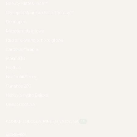
Beauty Pilates Face™
Ozempic/Mounjaro Face Therapy™
Dermapen
Mezoterapia igłowa
Radiofrekwencja mikroigłowa
Karboksyterapia
Plasma IQ
Profhilo
Nucleofill Strong
Sunekos 200
Neauvia Hydro Deluxe
Deep Shoot AA
KOSMETOLOGIA PIELĘGNACYJNA
10
BioRePeel