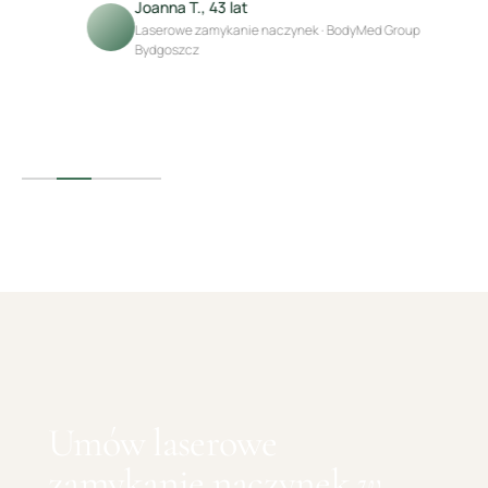
Joanna T., 43 lat
Laserowe zamykanie naczynek · BodyMed Group
Bydgoszcz
Umów
laserowe
zamykanie naczynek
w