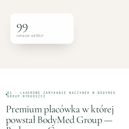
99
cena od · od 99 zł
01 ·
LASEROWE ZAMYKANIE NACZYNEK
W BODYMED
GROUP
BYDGOSZCZ
Premium placówka w której
powstał BodyMed Group —