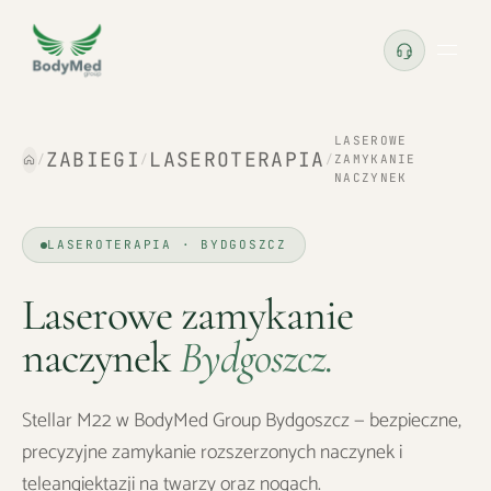
LASEROWE
ZABIEGI
LASEROTERAPIA
/
/
/
ZAMYKANIE
NACZYNEK
LASEROTERAPIA · BYDGOSZCZ
Laserowe zamykanie
naczynek
Bydgoszcz
.
Stellar M22 w BodyMed Group Bydgoszcz — bezpieczne,
precyzyjne zamykanie rozszerzonych naczynek i
teleangiektazji na twarzy oraz nogach.