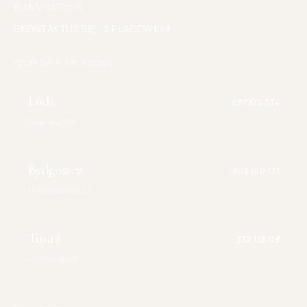
BodyMed
Toruń
SKONTAKTUJ SIĘ · 3 PLACÓWKI
TELEFON — 3 PLACÓWKI
Łódź
·
697 514 234
Gdańska 149
Bydgoszcz
·
506 610 131
M. Karłowicza 22
Toruń
·
512 115 113
ul. Staszica 9