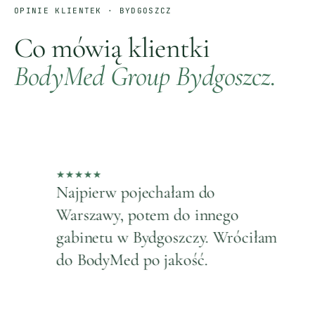
OPINIE KLIENTEK ·
BYDGOSZCZ
Co mówią klientki
BodyMed Group
Bydgoszcz
.
★
★
★
★
★
★
Najpierw pojechałam do
P
Warszawy, potem do innego
m
gabinetu w Bydgoszczy. Wróciłam
si
do BodyMed po jakość.