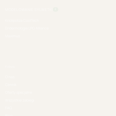
MODELOWANIE SYLWETKI
3
Kriolipoliza CoolTech
Endermologia LPG Alliance
Maximus
FIRMA
O nas
Cennik
Oferty specjalne
Wszystkie zabiegi
FAQ
Blog