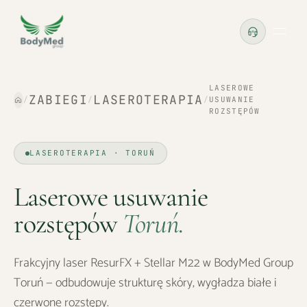
LASEROWE
ZABIEGI
LASEROTERAPIA
/
/
/
USUWANIE
ROZSTĘPÓW
LASEROTERAPIA · TORUŃ
Laserowe usuwanie
rozstępów
Toruń
.
Frakcyjny laser ResurFX + Stellar M22 w BodyMed Group
Toruń — odbudowuje strukturę skóry, wygładza białe i
czerwone rozstępy.