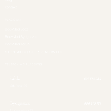
Kontakt
PLACÓWKI
BodyMed
Łódź
BodyMed
Bydgoszcz
BodyMed
Toruń
SKONTAKTUJ SIĘ · 3 PLACÓWKI
TELEFON — 3 PLACÓWKI
Łódź
·
697 514 234
Gdańska 149
Bydgoszcz
·
506 610 131
M. Karłowicza 22