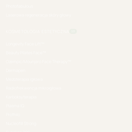
Photofabulous
Laserowa regeneracja skóry głowy
KOSMETOLOGIA ESTETYCZNA
13
Longevity Face Lift™
Beauty Pilates Face™
Ozempic/Mounjaro Face Therapy™
Dermapen
Mezoterapia igłowa
Radiofrekwencja mikroigłowa
Karboksyterapia
Plasma IQ
Profhilo
Nucleofill Strong