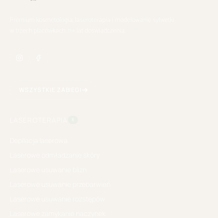
Premium kosmetologia, laseroterapia i modelowanie sylwetki
w trzech placówkach. 11+ lat doświadczenia.
WSZYSTKIE ZABIEGI
LASEROTERAPIA
8
Depilacja laserowa
Laserowe odmładzanie skóry
Laserowe usuwanie blizn
Laserowe usuwanie przebarwień
Laserowe usuwanie rozstępów
Laserowe zamykanie naczynek