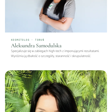
KOSMETOLOG · TORUŃ
Aleksandra Samodulska
Specjalizuje się w zabiegach high-tech z imponującymi rezultatami.
Wyróżnia ją dbałość o szczegóły, staranność i skrupulatność.