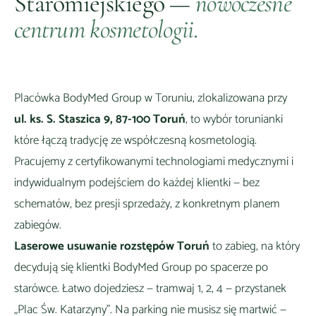
Staromiejskiego
—
nowoczesne
centrum kosmetologii.
Placówka BodyMed Group w
Toruniu
, zlokalizowana przy
ul. ks. S. Staszica 9, 87-100 Toruń
, to wybór
torunianki
które łączą tradycję ze współczesną kosmetologią
.
Pracujemy z certyfikowanymi technologiami medycznymi i
indywidualnym podejściem do każdej klientki — bez
schematów, bez presji sprzedaży, z konkretnym planem
zabiegów.
Laserowe usuwanie rozstępów Toruń
to zabieg, na który
decydują się klientki BodyMed Group
po spacerze po
starówce
. Łatwo dojedziesz —
tramwaj 1, 2, 4 — przystanek
„Plac Św. Katarzyny"
. Na parking nie musisz się martwić —