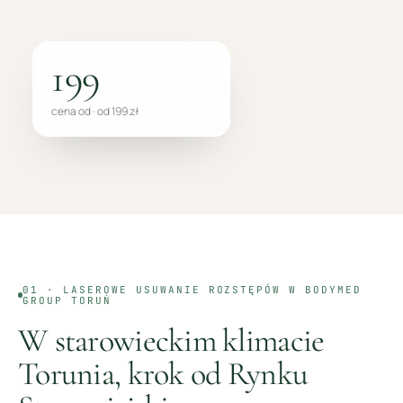
199
cena od · od 199 zł
01 ·
LASEROWE USUWANIE ROZSTĘPÓW
W BODYMED
GROUP
TORUŃ
W starowieckim klimacie
Torunia, krok od Rynku