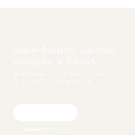
Umów
laserowe usuwanie
rozstępów
w
Toruniu
.
Bezpłatna konsultacja, indywidualny plan zabiegowy,
brak presji sprzedaży. Pracujemy pn–sob.
Umów wizytę online
Zadzwoń:
512 115 113