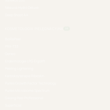
Sunekos 200
Neauvia Hydro Deluxe
Deep Shoot AA
KOSMETOLOGIA PIELĘGNACYJNA
10
BioRePeel
PRX-T33
Geneo
Endermologia LPG Ergolift
Peeling Lightening
Karboksyterapia Ribeskin
Purles Growth Factor Technology
Purles Microbiome Spectrum
Gwang Peel Professional
Superficial