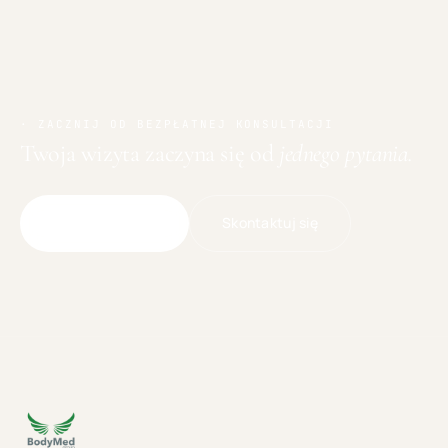
· ZACZNIJ OD BEZPŁATNEJ KONSULTACJI
Twoja wizyta zaczyna się od
jednego pytania.
Skontaktuj się
Umów wizytę