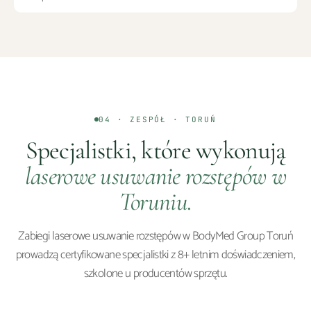
04 · ZESPÓŁ ·
TORUŃ
Specjalistki, które wykonują
laserowe usuwanie rozstępów
w
Toruniu
.
Zabiegi
laserowe usuwanie rozstępów
w BodyMed Group
Toruń
prowadzą certyfikowane specjalistki z 8+ letnim doświadczeniem,
szkolone u producentów sprzętu.