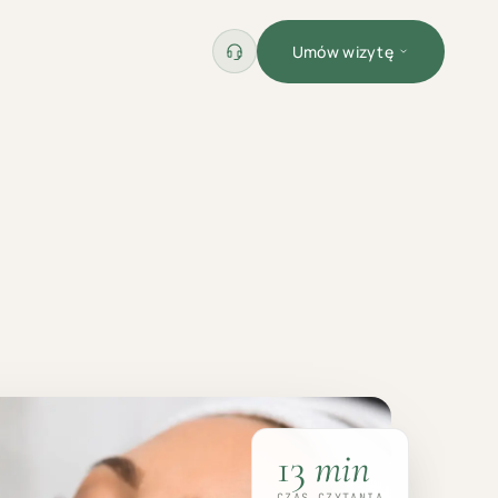
Umów wizytę
13
min
CZAS CZYTANIA