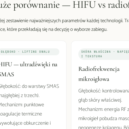
że porównanie — HIFU vs radiof
żej zestawienie najważniejszych parametrów każdej technologii. Tra
ice, które przekładają się na decyzję o wyborze zabiegu.
GŁĘBOKO · LIFTING OWALU
SKÓRA WŁAŚCIWA · NAPIĘ
I TEKSTURA
HIFU — ultradźwięki na
Radiofrekwencja
SMAS
mikroigłowa
Głębokość: do warstwy SMAS
Głębokość: kontrolowan
najgłębiej z trzech).
głąb skóry właściwej.
Mechanizm: punktowe
Mechanizm: energia RF 
koagulacje termiczne
mikroigieł pobudza mas
wywołujące obkurczenie i
neogenezę kolagenu. Ból