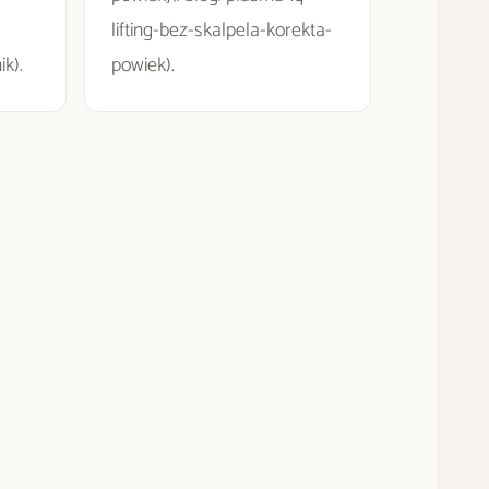
lifting-bez-skalpela-korekta-
k).
powiek).