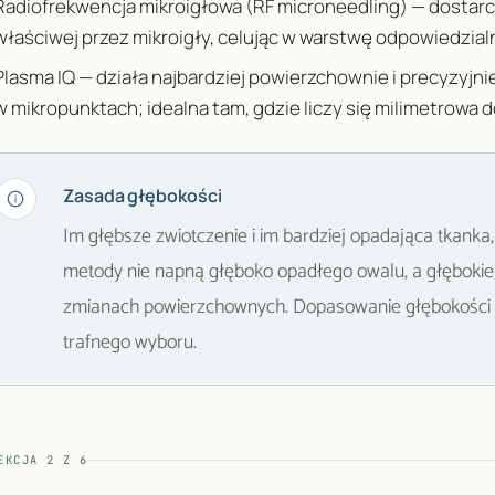
Radiofrekwencja mikroigłowa (RF microneedling) — dostarc
właściwej przez mikroigły, celując w warstwę odpowiedzialną
Plasma IQ — działa najbardziej powierzchownie i precyzyjni
w mikropunktach; idealna tam, gdzie liczy się milimetrowa 
Zasada głębokości
Im głębsze zwiotczenie i im bardziej opadająca tkanka, 
metody nie napną głęboko opadłego owalu, a głębokie
zmianach powierzchownych. Dopasowanie głębokości 
trafnego wyboru.
EKCJA
2
Z
6