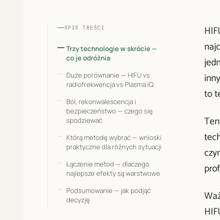
HIF
SPIS TREŚCI
najc
Trzy technologie w skrócie —
co je odróżnia
jed
Duże porównanie — HIFU vs
inn
radiofrekwencja vs Plasma IQ
to 
Ból, rekonwalescencja i
bezpieczeństwo — czego się
Ten
spodziewać
tec
Którą metodę wybrać — wnioski
praktyczne dla różnych sytuacji
czyn
Łączenie metod — dlaczego
pro
najlepsze efekty są warstwowe
Podsumowanie — jak podjąć
Waż
decyzję
HIFU