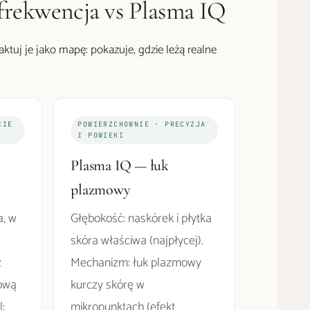
rekwencja vs Plasma IQ
ktuj je jako mapę: pokazuje, gdzie leżą realne
CIE
POWIERZCHOWNIE · PRECYZJA
I POWIEKI
Plasma IQ — łuk
plazmowy
a, w
Głębokość: naskórek i płytka
skóra właściwa (najpłycej).
z
Mechanizm: łuk plazmowy
ową
kurczy skórę w
:
mikropunktach (efekt