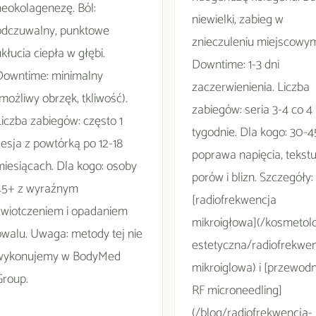
neokolagenezę. Ból:
niewielki, zabieg w
odczuwalny, punktowe
znieczuleniu miejscowym
kłucia ciepła w głębi.
Downtime: 1-3 dni
Downtime: minimalny
zaczerwienienia. Liczba
możliwy obrzęk, tkliwość).
zabiegów: seria 3-4 co 4
Liczba zabiegów: często 1
tygodnie. Dla kogo: 30-45
sesja z powtórką po 12-18
poprawa napięcia, tekstu
miesiącach. Dla kogo: osoby
porów i blizn. Szczegóły:
45+ z wyraźnym
[radiofrekwencja
zwiotczeniem i opadaniem
mikroigłowa](/kosmetolo
owalu. Uwaga: metody tej nie
estetyczna/radiofrekwen
wykonujemy w BodyMed
mikroiglowa) i [przewodn
Group.
RF microneedling]
(/blog/radiofrekwencja-