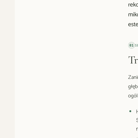
rek
mik
este
01
S
Tr
Zani
głęb
ogól