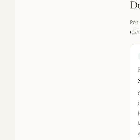
Du
Poni
różn
(