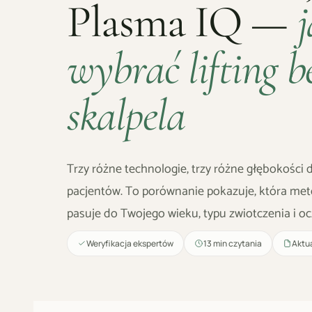
Plasma IQ —
wybrać lifting b
skalpela
Trzy różne technologie, trzy różne głębokości d
pacjentów. To porównanie pokazuje, która meto
pasuje do Twojego wieku, typu zwiotczenia i o
Weryfikacja ekspertów
13 min czytania
Aktua