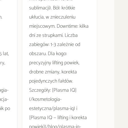
sublimacji). Ból: krótkie
.
ukłucia, w znieczuleniu
miejscowym. Downtime: kilka
dni ze strupkami. Liczba
zabiegów: 1-3 zależnie od
 lat,
obszaru. Dla kogo:
ry,
precyzyjny lifting powiek,
drobne zmiany, korekta
pojedynczych fałdów.
gia-
Szczegóły: [Plasma IQ]
cja-
(/kosmetologia-
ik po
estetyczna/plasma-iq) i
[Plasma IQ — lifting i korekta
powiek](/blog/plasma-iq-