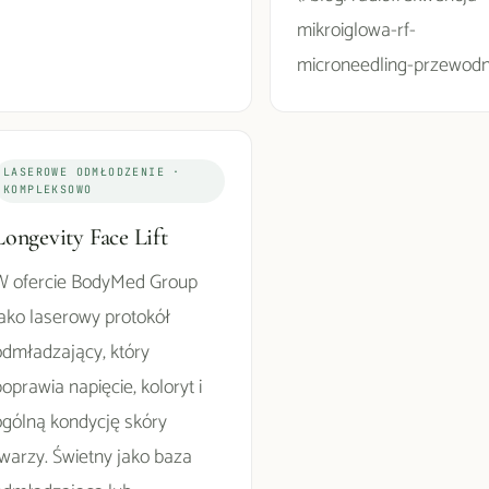
mikroiglowa-rf-
microneedling-przewodni
LASEROWE ODMŁODZENIE ·
KOMPLEKSOWO
Longevity Face Lift
W ofercie BodyMed Group
jako laserowy protokół
odmładzający, który
oprawia napięcie, koloryt i
ogólną kondycję skóry
twarzy. Świetny jako baza