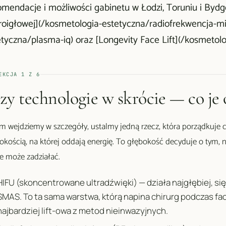
omendacje i możliwości gabinetu w Łodzi, Toruniu i Bydgo
roigłowej](/kosmetologia-estetyczna/radiofrekwencja-mi
tyczna/plasma-iq) oraz [Longevity Face Lift](/kosmetolog
EKCJA
1
Z
6
zy technologie w skrócie — co je
m wejdziemy w szczegóły, ustalmy jedną rzecz, która porządkuje c
okością, na której oddają energię. To głębokość decyduje o tym, n
e może zadziałać.
HIFU (skoncentrowane ultradźwięki) — działa najgłębiej, 
SMAS. To ta sama warstwa, którą napina chirurg podczas face
najbardziej lift-owa z metod nieinwazyjnych.