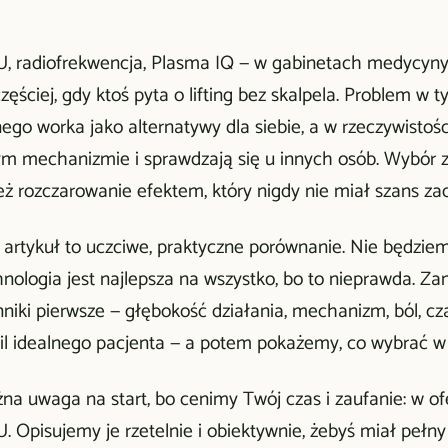
U, radiofrekwencja, Plasma IQ — w gabinetach medycyny 
zęściej, gdy ktoś pyta o lifting bez skalpela. Problem w 
nego worka jako alternatywy dla siebie, a w rzeczywistoś
ym mechanizmie i sprawdzają się u innych osób. Wybór zł
też rozczarowanie efektem, który nigdy nie miał szans z
 artykuł to uczciwe, praktyczne porównanie. Nie będzie
hnologia jest najlepsza na wszystko, bo to nieprawda. 
niki pierwsze — głębokość działania, mechanizm, ból, cza
fil idealnego pacjenta — a potem pokażemy, co wybrać w
na uwaga na start, bo cenimy Twój czas i zaufanie: w 
. Opisujemy je rzetelnie i obiektywnie, żebyś miał pełny