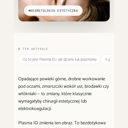
KOSMETOLOGIA ESTETYCZNA
W TYM ARTYKULE
Co to jest Plasma IQ i jak działa łuk plazmowy
4 główne zasto
Opadające powieki górne, drobne workowanie
pod oczami, zmarszczki wokół ust, brodawki czy
włókniaki — to zmiany, które klasycznie
wymagałyby chirurgii estetycznej lub
elektrokoagulacji.
Plasma IQ zmienia ten obraz. To bezdotykowa