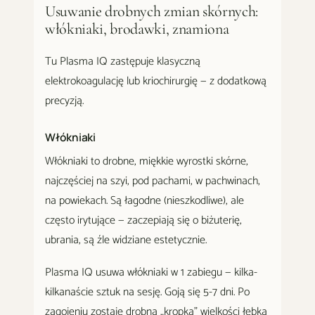
Usuwanie drobnych zmian skórnych:
włókniaki, brodawki, znamiona
Tu Plasma IQ zastępuje klasyczną
elektrokoagulację lub kriochirurgię — z dodatkową
precyzją.
Włókniaki
Włókniaki to drobne, miękkie wyrostki skórne,
najczęściej na szyi, pod pachami, w pachwinach,
na powiekach. Są łagodne (nieszkodliwe), ale
często irytujące — zaczepiają się o biżuterię,
ubrania, są źle widziane estetycznie.
Plasma IQ usuwa włókniaki w 1 zabiegu — kilka-
kilkanaście sztuk na sesję. Goją się 5-7 dni. Po
zagojeniu zostaje drobna „kropka" wielkości łebka