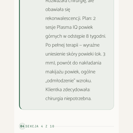
Rozważała chirurgię, ale
obawiała się
rekonwalescencji. Plan: 2
sesje Plasma IQ powiek
górnych w odstępie 8 tygodni.
Po pełnej terapii — wyraźne
uniesienie skóry powieki (ok. 3
mm), powrót do nakładania
makijażu powiek, ogólne
„odmłodzenie" wzroku.
Klientka zdecydowała:
chirurgia niepotrzebna.
04
SEKCJA
4
Z
10