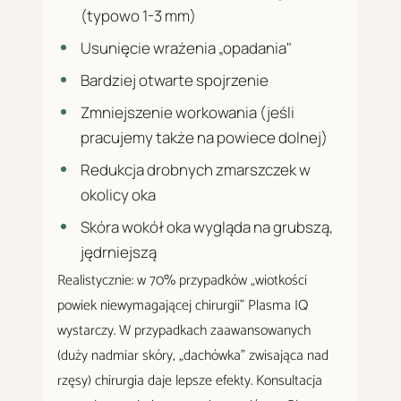
(typowo 1-3 mm)
Usunięcie wrażenia „opadania"
Bardziej otwarte spojrzenie
Zmniejszenie workowania (jeśli
pracujemy także na powiece dolnej)
Redukcja drobnych zmarszczek w
okolicy oka
Skóra wokół oka wygląda na grubszą,
jędrniejszą
Realistycznie: w 70% przypadków „wiotkości
powiek niewymagającej chirurgii" Plasma IQ
wystarczy. W przypadkach zaawansowanych
(duży nadmiar skóry, „dachówka" zwisająca nad
rzęsy) chirurgia daje lepsze efekty. Konsultacja