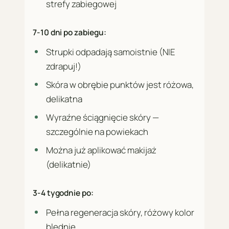
strefy zabiegowej
7-10 dni po zabiegu:
Strupki odpadają samoistnie (NIE
zdrapuj!)
Skóra w obrębie punktów jest różowa,
delikatna
Wyraźne ściągnięcie skóry —
szczególnie na powiekach
Można już aplikować makijaż
(delikatnie)
3-4 tygodnie po:
Pełna regeneracja skóry, różowy kolor
blednie