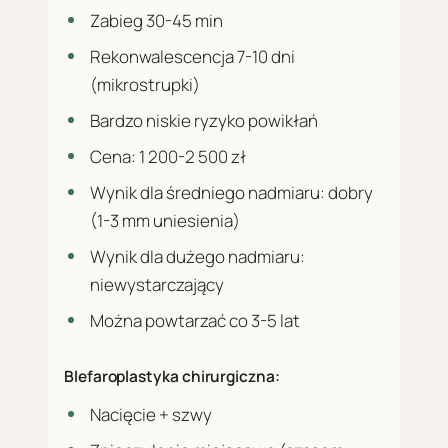
Zabieg 30-45 min
Rekonwalescencja 7-10 dni
(mikrostrupki)
Bardzo niskie ryzyko powikłań
Cena: 1 200-2 500 zł
Wynik dla średniego nadmiaru: dobry
(1-3 mm uniesienia)
Wynik dla dużego nadmiaru:
niewystarczający
Można powtarzać co 3-5 lat
Blefaroplastyka chirurgiczna:
Nacięcie + szwy