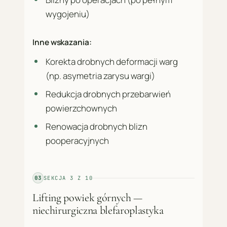
wygojeniu)
Inne wskazania:
Korekta drobnych deformacji warg
(np. asymetria zarysu wargi)
Redukcja drobnych przebarwień
powierzchownych
Renowacja drobnych blizn
pooperacyjnych
03
SEKCJA
3
Z
10
Lifting powiek górnych —
niechirurgiczna blefaroplastyka