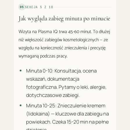
05
SEKCJA
5
Z
10
Jak wygląda zabieg minuta po minucie
Wizyta na Plasma IQ trwa 45-60 minut. To dłużej
niż większość zabiegów kosmetologicznych — ze
względu na konieczność znieczulenia i precyzję
wymaganą podczas pracy.
Minuta 0-10: Konsultacja, ocena
wskazań, dokumentacja
fotograficzna. Pytamy o leki, alergie,
dotychczasowe zabiegi.
Minuta 10-25: Znieczulenie kremem
(lidokaina) — kluczowe dla zabiegu na
powiekach. Czeka 15-20 min na pełne
działanie.