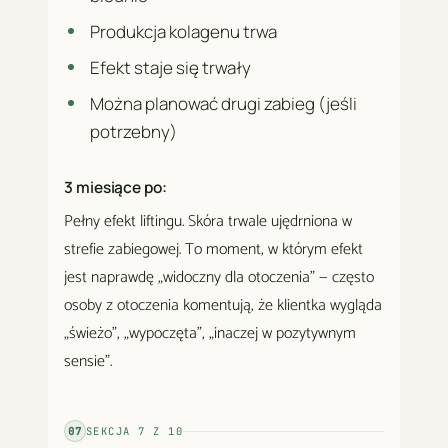
Produkcja kolagenu trwa
Efekt staje się trwały
Można planować drugi zabieg (jeśli
potrzebny)
3 miesiące po:
Pełny efekt liftingu. Skóra trwale ujędrniona w
strefie zabiegowej. To moment, w którym efekt
jest naprawdę „widoczny dla otoczenia" — często
osoby z otoczenia komentują, że klientka wygląda
„świeżo", „wypoczęta", „inaczej w pozytywnym
sensie".
07
SEKCJA
7
Z
10