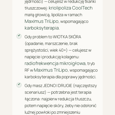
jędrności) — celujesz w redukcję tkanki
kriolipoliza CoolTech
tłuszczowej:
małą głowicą, lipoliza w ramach
Maximus TriLipo
, wspomagająco
karboksyterapia
.
Gdy problem to WIOTKA SKÓRA
(opadanie, marszczenie, brak
sprężystości, wiek 40+) — celujesz w
napięcie i produkcję kolagenu:
radiofrekwencja mikroigłowa
, tryb
Maximus TriLipo
RF w
, wspomagająco
karboksyterapia dla poprawy jędrności.
Gdy masz JEDNO I DRUGIE (najczęstszy
scenariusz) — potrzebna jest terapia
łączona: najpierw redukcja tłuszczu,
potem napięcie skóry, żeby nie odsłonić
luźnej powłoki po zmniejszeniu