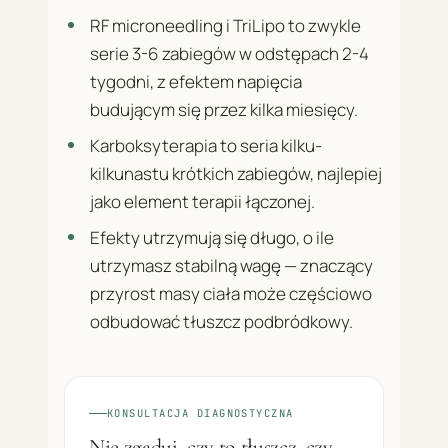
RF microneedling i TriLipo to zwykle
serie 3-6 zabiegów w odstępach 2-4
tygodni, z efektem napięcia
budującym się przez kilka miesięcy.
Karboksyterapia to seria kilku-
kilkunastu krótkich zabiegów, najlepiej
jako element terapii łączonej.
Efekty utrzymują się długo, o ile
utrzymasz stabilną wagę — znaczący
przyrost masy ciała może częściowo
odbudować tłuszcz podbródkowy.
KONSULTACJA DIAGNOSTYCZNA
Nie zgaduj, czy to tłuszcz, czy