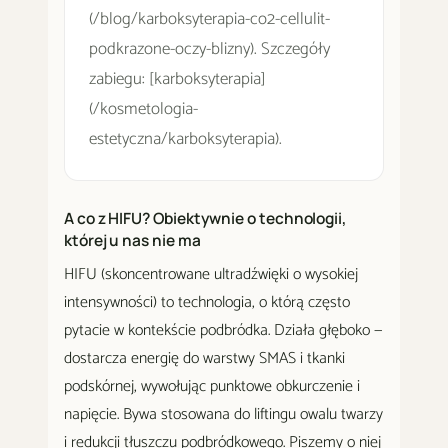
(/blog/karboksyterapia-co2-cellulit-
podkrazone-oczy-blizny). Szczegóły
zabiegu: [karboksyterapia]
(/kosmetologia-
estetyczna/karboksyterapia).
A co z HIFU? Obiektywnie o technologii,
której u nas nie ma
HIFU (skoncentrowane ultradźwięki o wysokiej
intensywności) to technologia, o którą często
pytacie w kontekście podbródka. Działa głęboko —
dostarcza energię do warstwy SMAS i tkanki
podskórnej, wywołując punktowe obkurczenie i
napięcie. Bywa stosowana do liftingu owalu twarzy
i redukcji tłuszczu podbródkowego. Piszemy o niej