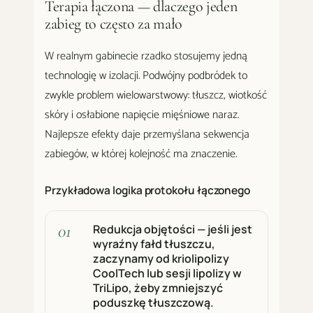
Terapia łączona — dlaczego jeden
zabieg to często za mało
W realnym gabinecie rzadko stosujemy jedną
technologię w izolacji. Podwójny podbródek to
zwykle problem wielowarstwowy: tłuszcz, wiotkość
skóry i osłabione napięcie mięśniowe naraz.
Najlepsze efekty daje przemyślana sekwencja
zabiegów, w której kolejność ma znaczenie.
Przykładowa logika protokołu łączonego
Redukcja objętości — jeśli jest
wyraźny fałd tłuszczu,
zaczynamy od kriolipolizy
CoolTech lub sesji lipolizy w
TriLipo, żeby zmniejszyć
poduszkę tłuszczową.