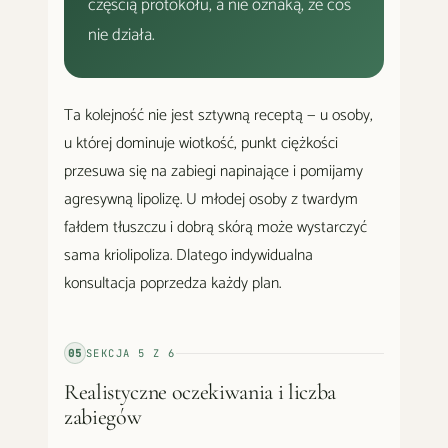
częścią protokołu, a nie oznaką, że coś
nie działa.
Ta kolejność nie jest sztywną receptą — u osoby,
u której dominuje wiotkość, punkt ciężkości
przesuwa się na zabiegi napinające i pomijamy
agresywną lipolizę. U młodej osoby z twardym
fałdem tłuszczu i dobrą skórą może wystarczyć
sama kriolipoliza. Dlatego indywidualna
konsultacja poprzedza każdy plan.
05
SEKCJA
5
Z
6
Realistyczne oczekiwania i liczba
zabiegów