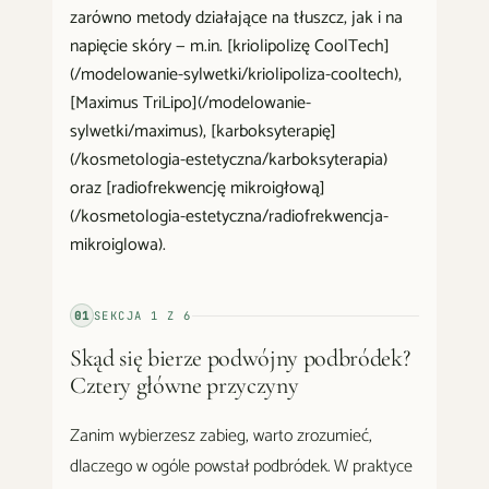
zarówno metody działające na tłuszcz, jak i na
napięcie skóry — m.in. [kriolipolizę CoolTech]
(/modelowanie-sylwetki/kriolipoliza-cooltech),
[Maximus TriLipo](/modelowanie-
sylwetki/maximus), [karboksyterapię]
(/kosmetologia-estetyczna/karboksyterapia)
oraz [radiofrekwencję mikroigłową]
(/kosmetologia-estetyczna/radiofrekwencja-
mikroiglowa).
01
SEKCJA
1
Z
6
Skąd się bierze podwójny podbródek?
Cztery główne przyczyny
Zanim wybierzesz zabieg, warto zrozumieć,
dlaczego w ogóle powstał podbródek. W praktyce