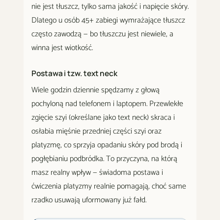
nie jest tłuszcz, tylko sama jakość i napięcie skóry.
Dlatego u osób 45+ zabiegi wymrażające tłuszcz
często zawodzą — bo tłuszczu jest niewiele, a
winna jest wiotkość.
Postawa i tzw. text neck
Wiele godzin dziennie spędzamy z głową
pochyloną nad telefonem i laptopem. Przewlekłe
zgięcie szyi (określane jako text neck) skraca i
osłabia mięśnie przedniej części szyi oraz
platyzmę, co sprzyja opadaniu skóry pod brodą i
pogłębianiu podbródka. To przyczyna, na którą
masz realny wpływ — świadoma postawa i
ćwiczenia platyzmy realnie pomagają, choć same
rzadko usuwają uformowany już fałd.