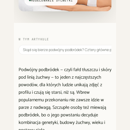
MODELOWANIE SYLWETKI
W TYM ARTYKULE
Skąd się bierze podwójny podbródek? Cztery główne przyczyny
Podwójny podbródek — czyli fałd tłuszczu i skóry
pod linią żuchwy — to jeden z najczęstszych
powodów, dla których ludzie unikają zdjęć z
profilu i czują się starsi, niż są. Wbrew
popularnemu przekonaniu nie zawsze idzie w
parze z nadwagą. Szczupłe osoby też miewają
podbródek, bo o jego powstaniu decyduje
kombinacja genetyki, budowy żuchwy, wieku i