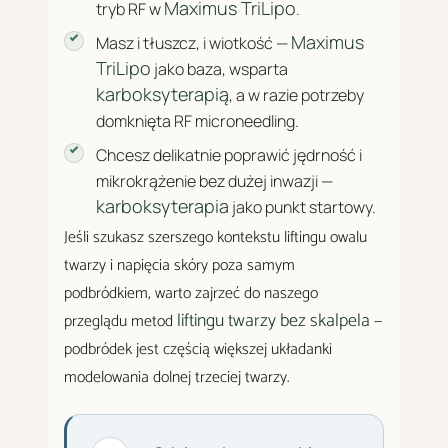
Maximus TriLipo
tryb RF w
.
Maximus
Masz i tłuszcz, i wiotkość —
TriLipo
jako baza, wsparta
karboksyterapią
, a w razie potrzeby
domknięta RF microneedling.
Chcesz delikatnie poprawić jędrność i
mikrokrążenie bez dużej inwazji —
karboksyterapia
jako punkt startowy.
Jeśli szukasz szerszego kontekstu liftingu owalu
twarzy i napięcia skóry poza samym
podbródkiem, warto zajrzeć do naszego
liftingu twarzy bez skalpela
przeglądu metod
—
podbródek jest częścią większej układanki
modelowania dolnej trzeciej twarzy.